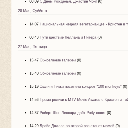
00:09
С Днём Рожденья, Джастин Чон!
(0)
28 Мая, Суббота
14:07
Национальная неделя вегетарианцев - Кристен в 
00:43
Пути шествие Келлана и Питера
(0)
27 Мая, Пятница
15:47
Обновление галереи
(0)
15:40
Обновление галереи
(0)
15:19
Эшли и Никки посетили концерт "100 monkeys"
(0)
14:56
Промо-ролики к MTV Movie Awards с Кристен и Т
14:37
Роберт Шон Леонард даёт Робу совет
(0)
14:29
Брайс Даллас во второй раз станет мамой
(0)