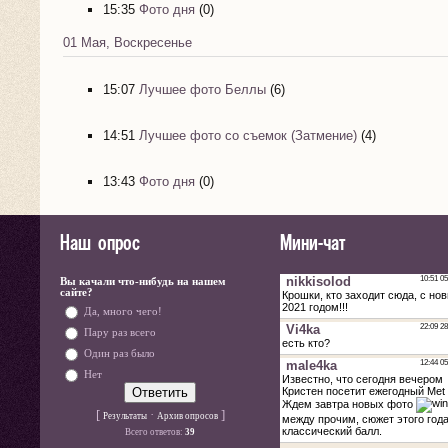
15:35
Фото дня
(0)
01 Мая, Воскресенье
15:07
Лучшее фото Беллы
(6)
14:51
Лучшее фото со съемок (Затмение)
(4)
13:43
Фото дня
(0)
Наш опрос
Мини-чат
Вы качали что-нибудь на нашем
сайте?
Да, много чего!
Пару раз всего
Один раз было
Нет
[
·
]
Результаты
Архив опросов
Всего ответов:
39