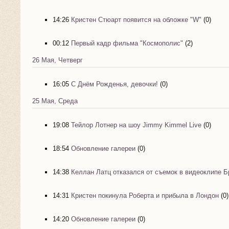
14:26
Кристен Стюарт появится на обложке "W"
(0)
00:12
Первый кадр фильма "Космополис"
(2)
26 Мая, Четверг
16:05
С Днём Рожденья, девочки!
(0)
25 Мая, Среда
19:08
Тейлор Лотнер на шоу Jimmy Kimmel Live
(0)
18:54
Обновление галереи
(0)
14:38
Келлан Латц отказался от съемок в видеоклипе Б
14:31
Кристен покинула Роберта и прибыла в Лондон
(0)
14:20
Обновление галереи
(0)