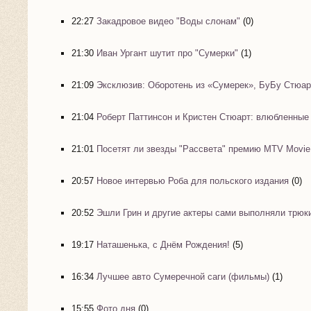
22:27
Закадровое видео "Воды слонам"
(0)
21:30
Иван Ургант шутит про "Сумерки"
(1)
21:09
Эксклюзив: Оборотень из «Сумерек», БуБу Стюарт
21:04
Роберт Паттинсон и Кристен Стюарт: влюбленные 
21:01
Посетят ли звезды "Рассвета" премию MTV Movie
20:57
Новое интервью Роба для польского издания
(0)
20:52
Эшли Грин и другие актеры сами выполняли трюки
19:17
Наташенька, с Днём Рождения!
(5)
16:34
Лучшее авто Сумеречной саги (фильмы)
(1)
15:55
Фото дня
(0)