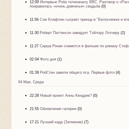
12:00
Интервью Роба телеканалу ВВС. Разговор о «Расс
понравилась «очень девчачья» свадьба
(0)
11:56
Сэм Клафлин сыграет принца в "Белоснежке и еге
11:30
Роберт Паттинсон завидует Тэйлору Лотнеру
(2)
11:27
Сирша Ронан снимется в фильме по роману Стеф
02:04
Фото дня
(1)
01:39
РобСтен завели общего пса. Первые фото
(4)
04 Мая, Среда
22:28
Новый проект Анны Кендрик?
(0)
21:55
Обновление галереи
(0)
17:21
Лучший кадр (Затмение)
(7)