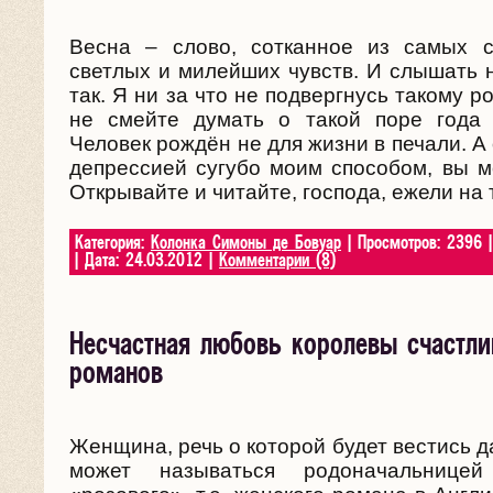
Весна – слово, сотканное из самых с
светлых и милейших чувств. И слышать н
так. Я ни за что не подвергнусь такому р
не смейте думать о такой поре года
Человек рождён не для жизни в печали. А 
депрессией сугубо моим способом, вы м
Открывайте и читайте, господа, ежели на т
Категория:
Колонка Симоны де Бовуар
| Просмотров: 2396 
| Дата:
24.03.2012
|
Комментарии (8)
Несчастная любовь королевы счастл
романов
Женщина, речь о которой будет вестись д
может называться родоначальницей