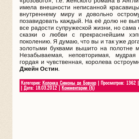
«розового», т.е. женского романа в Англ
имела внешности неписанной красавицы
внутреннему миру и довольно остром
позавидовать каждый. На её долю не вып
все радости супружеской жизни, но сама
сказки о любви с прекраснейшим хэп
поколению. Я думаю, что вы и так уже дог
золотыми буквами вышито на полотне м
Незабываемая, неповторимая, мудрая
гордая и чувственная, королева остроум
Джейн Остин
.
Категория:
Колонка Симоны де Бовуар
| Просмотров: 1362 
| Дата:
18.03.2012
|
Комментарии (6)