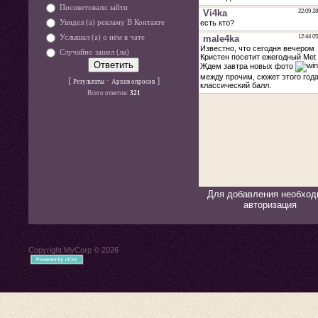
Посоветовали зайти
Увидел (а) рекламу В Контакте
Услышал (а) о нём в чате
Случайно зашел (ла)
[
·
]
Результаты
Архив опросов
Всего ответов:
321
Для добавления необход
авторизация
Copyright MyCorp © 2026