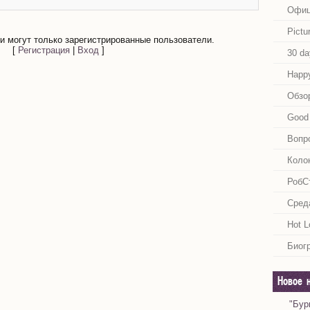
Офиц
Pictu
 могут только зарегистрированные пользователи.
[
Регистрация
|
Вход
]
30 da
Happy
Обзо
Good 
Вопр
Коло
РобС
Сред
Hot L
Биог
Новое 
"Бур