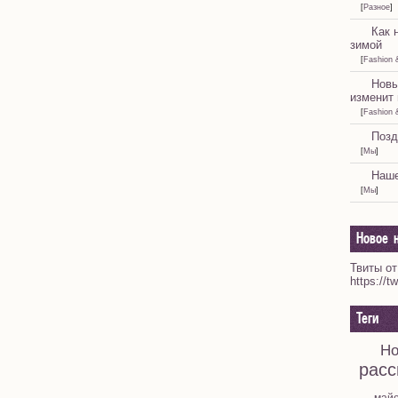
[
Разное
]
Как 
зимой
[
Fashion 
Новы
изменит 
[
Fashion 
Позд
[
Мы
]
Наше
[
Мы
]
Новое н
Твиты от
https://t
Теги
Но
расс