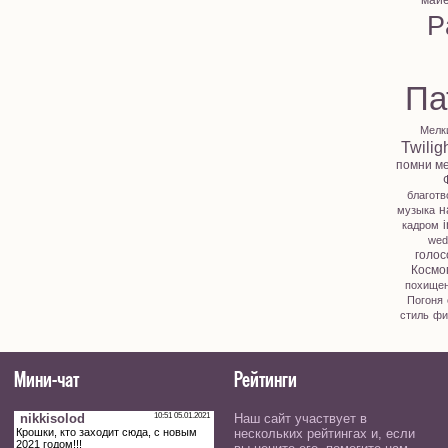
май
P
Па
Мелк
Twilig
помни м
благотв
н
музыка
i
кадром
wed
голос
Космо
похище
Погоня
стиль
фи
Мини-чат
Рейтинги
Наш сайт участвует в
нескольких рейтингах и, если