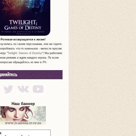
Ролевая возвращается к жизни!
скучились по своим персонажам, или же горите
опробовать что-то новенькое - милости просим
игру "
Twilight: Games of Destiny
"! Мы работаем
нном режиме и ждем каждого игрока. По всем
вопросам обращайтесь ко мне в ЛЧ.
диняйтесь
Наш баннер