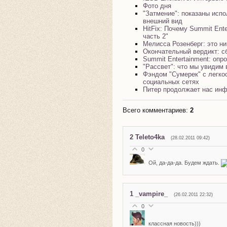
Фото дня
"Затмение": показаны исп
внешний вид
HitFix: Почему Summit Ent
часть 2"
Мелисса Розенберг: это ни
Окончательный вердикт: с
Summit Entertainment: опр
"Рассвет": что мы увидим
Фэндом "Сумерек" с легко
социальных сетях
Питер продолжает нас инф
Всего комментариев
:
2
2
Teleto4ka
(28.02.2011 09:42)
0
Ой, да-да-да. Будем ждать.
1
_vampire_
(26.02.2011 22:32)
0
классная новость)))