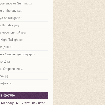
иальное от Summit
[12]
re of the day
[321]
ys of Twilight
[31]
 Birthday
[233]
р мероприятий
[149]
Night Twilight
[60]
ос дня
[21]
нка Симоны де Бовуар
[3]
тенД
[9]
а. Откровения
[4]
ook
[4]
рафия
[3]
на форуме
ный полдень" - читать или нет?