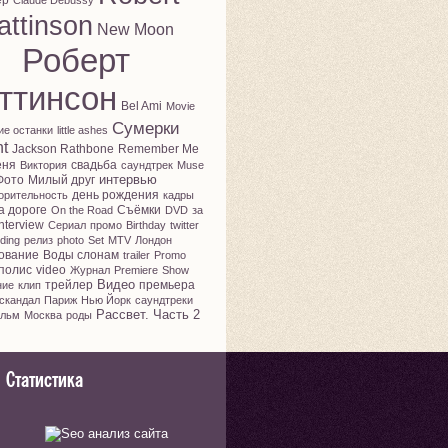
ер
Claude Debussy
attinson
New Moon
Роберт
ттинсон
Bel Ami
Movie
Сумерки
ие останки
little ashes
ht
Jackson Rathbone
Remember Me
еня
свадьба
Виктория
саундтрек
Muse
интервью
Фото
Милый друг
день рождения
орительность
кадры
а дороге
Съёмки
On the Road
DVD
за
nterview
Сериал
промо
Birthday
twitter
ding
релиз
photo
Set
MTV
Лондон
ование
Воды слонам
trailer
Promo
полис
video
Журнал
Premiere
Show
Видео
трейлер
премьера
ние
клип
скандал
Париж
Нью Йорк
саундтреки
Рассвет. Часть 2
льм
Москва
роды
Статистика