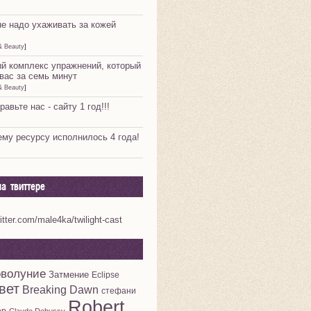
не надо ухаживать за кожей
& Beauty
]
й комплекс упражнений, который
вас за семь минут
& Beauty
]
равьте нас - сайту 1 год!!!
му ресурсу исполнилось 4 года!
а твиттере
witter.com/male4ka/twilight-cast
волуние
Затмение
Eclipse
вет
Breaking Dawn
стефани
Robert