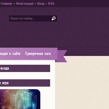
Главная
•
Регистрация
•
Вход
•
RSS
ация о сайте
Сумеречная сага
входа
я игра