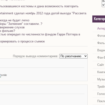
ользовавшиеся костюмы и дана возможность повторить
ertainment сделал ноябрь 2012 года датой выхода "Рассвета
Катего
когда не будет легко
боры "Затмения" составили..?
овержение слухов
Акте
 в фильме?
стью опередил по численности фэндом Гарри Поттера в
Фото
ормировать о процессе съемок
Филь
Виде
Порядок вывода комментариев:
Фан-
Сайт
Книг
Музы
Трей
Голо
Покл