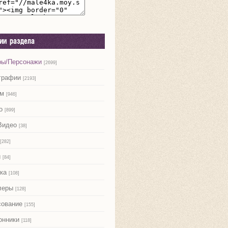
рии раздела
ры/Персонажи
[2699]
графии
[2193]
м
[946]
о
[899]
Видео
[38]
[282]
и
[84]
ка
[108]
леры
[128]
сование
[155]
онники
[118]