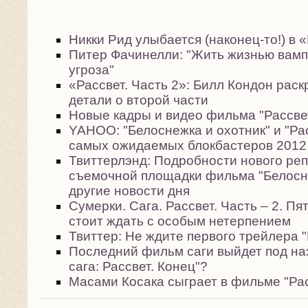
Никки Рид улыбается (наконец-то!) в 
Питер Фачинелли: "Жить жизнью вампи
угроза"
«Рассвет. Часть 2»: Билл Кондон рас
детали о второй части
Новые кадры и видео фильма "Рассвет
YAHOO: "Белоснежка и охотник" и "Рас
самых ожидаемых блокбастеров 2012
Твиттерлэнд: Подробности нового ре
съемочной площадки фильма "Белосне
другие новости дня
Сумерки. Сага. Рассвет. Часть – 2. Пя
стоит ждать с особым нетерпением
Твиттер: Не ждите первого трейлера "
Последний фильм саги выйдет под на
сага: Рассвет. Конец"?
Масами Косака сыграет в фильме "Рас