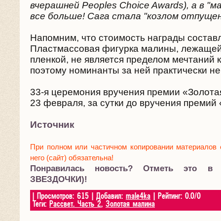
вчерашней Peoples Choice Awards), а в "м
все больше! Сага стала "козлом отпущени
Напомним, что стоимость награды составл
Пластмассовая фигурка малины, лежащей 
пленкой, не является пределом мечтаний 
поэтому номинанты за ней практически не
33-я церемония вручения премии «Золота
23 февраля, за сутки до вручения премий
Источник
При полном или частичном копировании материалов 
него (сайт) обязательна!
Понравилась новость? Отметь это в
ЗВЕЗДОЧКИ)!
|
Просмотров
:
615
|
Добавил
:
male4ka
|
Рейтинг
:
0.0
/
0
Теги
:
Рассвет. Часть 2
,
Золотая малина