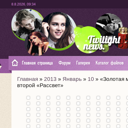
8.8.2026
,
09:34
Главная страница
Форум
Галерея
Каталог файлов
Главная
»
2013
»
Январь
»
10
» «Золотая 
второй «Рассвет»
Премьера
фильма
"Карты к
звездам"
Промо
в Каннах
фильма
(19.05):