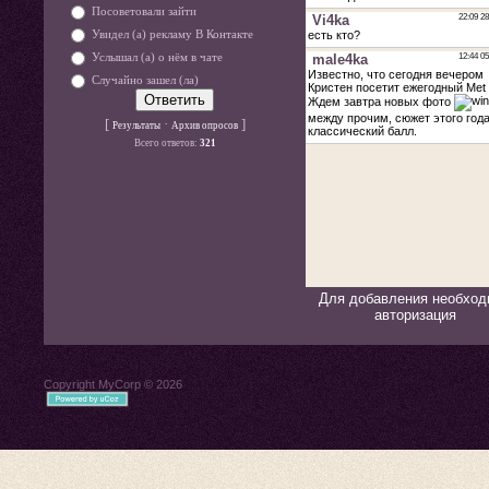
Посоветовали зайти
Увидел (а) рекламу В Контакте
Услышал (а) о нём в чате
Случайно зашел (ла)
[
·
]
Результаты
Архив опросов
Всего ответов:
321
Для добавления необход
авторизация
Copyright MyCorp © 2026