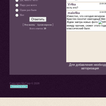
Да, много чего!
Пару раз всего
Один раз было
Нет
[
·
]
Результаты
Архив опросов
Всего ответов:
39
Для добавления необход
авторизация
Copyright MyCorp © 2026