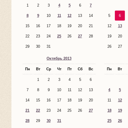
1
2
3
4
5
6
7
8
9
10
11
12
13
14
5
6
15
16
17
18
19
20
21
12
13
22
23
24
25
26
27
28
19
20
29
30
31
26
27
Октябрь 2013
Пн
Вт
Ср
Чт
Пт
Сб
Вс
Пн
Вт
1
2
3
4
5
6
7
8
9
10
11
12
13
4
5
14
15
16
17
18
19
20
11
12
21
22
23
24
25
26
27
18
19
28
29
30
31
25
26