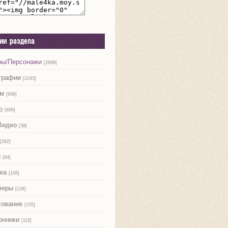
рии раздела
ры/Персонажи
[2699]
графии
[2193]
м
[946]
о
[899]
Видео
[38]
[282]
и
[84]
ка
[108]
леры
[128]
сование
[155]
онники
[118]