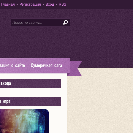
Главная
•
Регистрация
•
Вход
•
RSS
ация о сайте
Сумеречная сага
входа
я игра