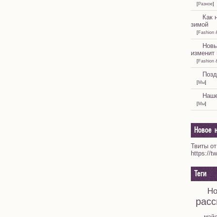
[
Разное
]
Как 
зимой
[
Fashion 
Новы
изменит 
[
Fashion 
Позд
[
Мы
]
Наше
[
Мы
]
Новое н
Твиты от
https://t
Теги
Но
расс