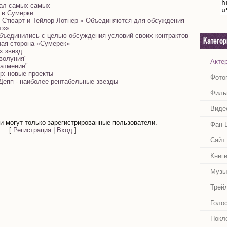
рал самых-самых
 в Сумерки
н Стюарт и Тейлор Лотнер « Объединяются для обсуждения
т»»
бъединились с целью обсуждения условий своих контрактов
Катего
ая сторона «Сумерек»
х звезд
волуния"
Акте
Затмение"
р: новые проекты
Фото
Депп - наиболее рентабельные звезды
Филь
Виде
 могут только зарегистрированные пользователи.
Фан-
[
Регистрация
|
Вход
]
Сайт
Книг
Музы
Трей
Голо
Покл