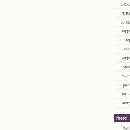
Офиц
Pictu
30 da
Happy
Обзо
Good 
Вопр
Коло
РобС
Сред
Hot L
Биог
Новое 
"Бур