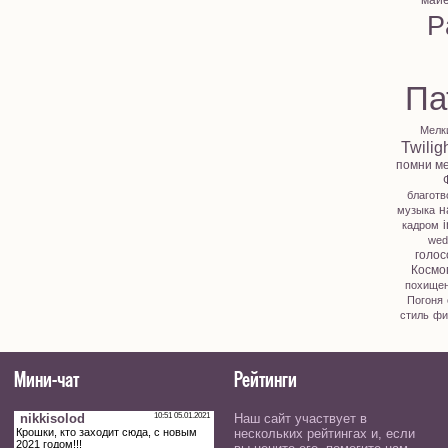
май
P
Па
Мелк
Twilig
помни м
благотв
н
музыка
i
кадром
wed
голос
Космо
похище
Погоня
стиль
фи
Мини-чат
Рейтинги
Наш сайт участвует в
нескольких рейтингах и, если