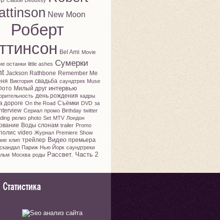
ер
Claude Debussy
attinson
New Moon
Роберт
ттинсон
Bel Ami
Movie
Сумерки
ие останки
little ashes
ht
Jackson Rathbone
Remember Me
еня
свадьба
Виктория
саундтрек
Muse
интервью
Фото
Милый друг
день рождения
орительность
кадры
а дороге
Съёмки
On the Road
DVD
за
nterview
Сериал
промо
Birthday
twitter
ding
релиз
photo
Set
MTV
Лондон
ование
Воды слонам
trailer
Promo
полис
video
Журнал
Premiere
Show
Видео
трейлер
премьера
ние
клип
скандал
Париж
Нью Йорк
саундтреки
Рассвет. Часть 2
льм
Москва
роды
Статистика