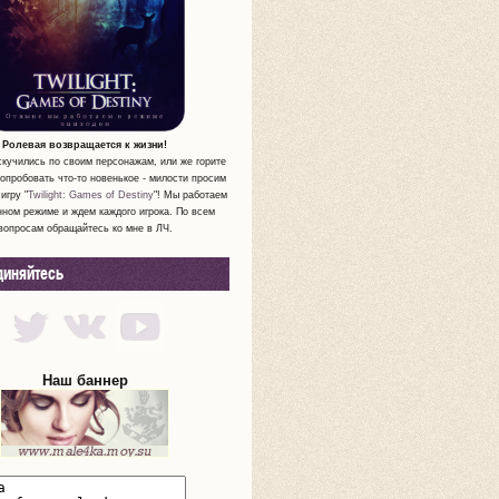
Ролевая возвращается к жизни!
скучились по своим персонажам, или же горите
опробовать что-то новенькое - милости просим
игру "
Twilight: Games of Destiny
"! Мы работаем
нном режиме и ждем каждого игрока. По всем
вопросам обращайтесь ко мне в ЛЧ.
диняйтесь
Наш баннер