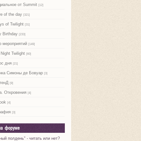
иальное от Summit
[12]
re of the day
[321]
ys of Twilight
[31]
 Birthday
[233]
р мероприятий
[149]
Night Twilight
[60]
ос дня
[21]
нка Симоны де Бовуар
[3]
тенД
[9]
а. Откровения
[4]
ook
[4]
рафия
[3]
на форуме
ный полдень" - читать или нет?