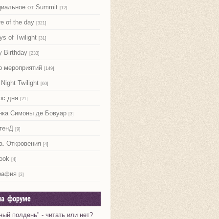
иальное от Summit
[12]
re of the day
[321]
ys of Twilight
[31]
 Birthday
[233]
р мероприятий
[149]
Night Twilight
[60]
ос дня
[21]
нка Симоны де Бовуар
[3]
тенД
[9]
а. Откровения
[4]
ook
[4]
рафия
[3]
на форуме
ный полдень" - читать или нет?