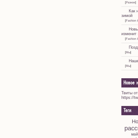
[
Разное
]
Как 
зимой
[
Fashion 
Новы
изменит 
[
Fashion 
Позд
[
Мы
]
Наше
[
Мы
]
Новое н
Твиты от
https://t
Теги
Но
расс
май