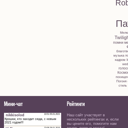
Rob
Па
Мелк
Twilig
помни м
благотв
н
музыка
i
кадром
wed
голос
Космо
похище
Погоня
стиль
Мини-чат
Рейтинги
Наш сайт участвует в
нескольких рейтингах и, если
вы цените его, помогите нам
занять первые места!