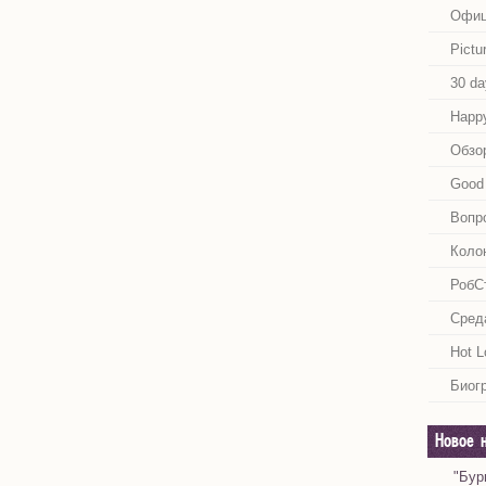
Офиц
Pictu
30 da
Happy
Обзо
Good 
Вопр
Коло
РобС
Сред
Hot L
Биог
Новое 
"Бур