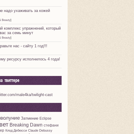
не надо ухаживать за кожей
& Beauty
]
й комплекс упражнений, который
вас за семь минут
& Beauty
]
равьте нас - сайту 1 год!!!
му ресурсу исполнилось 4 года!
а твиттере
witter.com/male4ka/twilight-cast
волуние
Затмение
Eclipse
вет
Breaking Dawn
стефани
ер
Клод Дебюсси
Claude Debussy