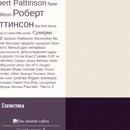
ert Pattinson
New
Роберт
Moon
ттинсон
Bel Ami
Movie
Сумерки
ие останки
little ashes
ht
Jackson Rathbone
Remember Me
еня
свадьба
Виктория
саундтрек
Muse
интервью
Фото
Милый друг
день рождения
орительность
кадры
а дороге
Съёмки
On the Road
DVD
за
nterview
Сериал
промо
Birthday
twitter
ding
релиз
photo
Set
MTV
Лондон
ование
Воды слонам
trailer
Promo
полис
video
Журнал
Premiere
Show
Видео
трейлер
премьера
ние
клип
скандал
Париж
Нью Йорк
саундтреки
Рассвет. Часть 2
фильм
Москва
Статистика
Онлайн всего:
1