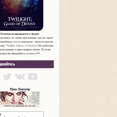
Ролевая возвращается к жизни!
скучились по своим персонажам, или же горите
опробовать что-то новенькое - милости просим
игру "
Twilight: Games of Destiny
"! Мы работаем
нном режиме и ждем каждого игрока. По всем
вопросам обращайтесь ко мне в ЛЧ.
диняйтесь
Наш баннер