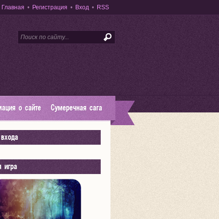
Главная
•
Регистрация
•
Вход
•
RSS
ация о сайте
Сумеречная сага
входа
я игра