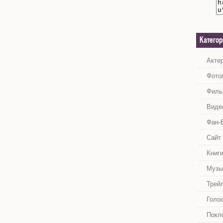
Катего
Акте
Фото
Филь
Виде
Фан-
Сайт
Книг
Музы
Трей
Голо
Покл