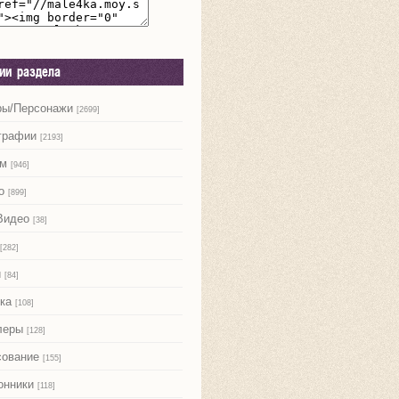
рии раздела
ры/Персонажи
[2699]
графии
[2193]
м
[946]
о
[899]
Видео
[38]
[282]
и
[84]
ка
[108]
леры
[128]
сование
[155]
онники
[118]