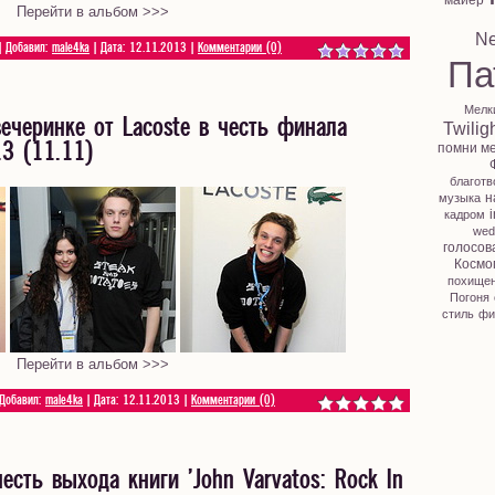
майер
Перейти в альбом >>>
N
| Добавил:
male4ka
| Дата:
12.11.2013
|
Комментарии (0)
Па
Мелк
ечеринке от Lacoste в честь финала
Twilig
3 (11.11)
помни м
благотв
н
музыка
i
кадром
wed
голосов
Космо
похище
Погоня
стиль
фи
Перейти в альбом >>>
 Добавил:
male4ka
| Дата:
12.11.2013
|
Комментарии (0)
есть выхода книги 'John Varvatos: Rock In