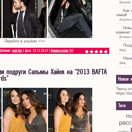
[
Разное
]
Как 
зимой
[
Fashion 
Новы
изменит 
[
Fashion 
Перейти в альбом >>>
Позд
[
Мы
]
 Добавил:
male4ka
| Дата:
12.11.2013
|
Комментарии (0)
Наше
[
Мы
]
ии подруги Сальмы Хайек на "2013 BAFTA
rds"
Новое н
Твиты от
https://t
Теги
Но
расс