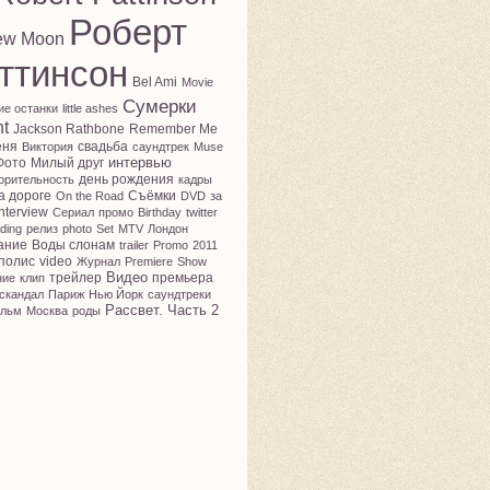
Роберт
ew Moon
ттинсон
Bel Ami
Movie
Сумерки
ие останки
little ashes
ht
Jackson Rathbone
Remember Me
еня
свадьба
Виктория
саундтрек
Muse
интервью
Фото
Милый друг
день рождения
орительность
кадры
а дороге
Съёмки
On the Road
DVD
за
nterview
Сериал
промо
Birthday
twitter
ding
релиз
photo
Set
MTV
Лондон
ание
Воды слонам
trailer
Promo
2011
полис
video
Журнал
Premiere
Show
Видео
трейлер
премьера
ние
клип
скандал
Париж
Нью Йорк
саундтреки
Рассвет. Часть 2
льм
Москва
роды