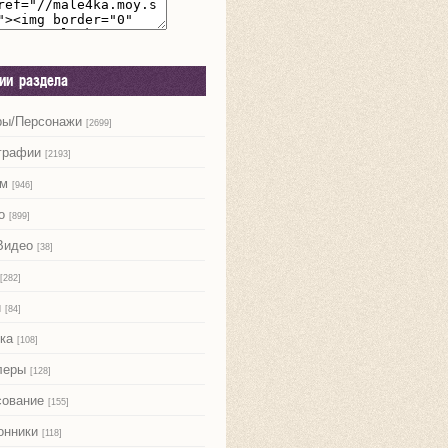
рии раздела
ры/Персонажи
[2699]
графии
[2193]
м
[946]
о
[899]
Видео
[38]
[282]
и
[84]
ка
[108]
леры
[128]
сование
[155]
онники
[118]