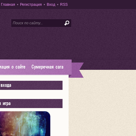
Главная
•
Регистрация
•
Вход
•
RSS
ация о сайте
Сумеречная сага
входа
я игра