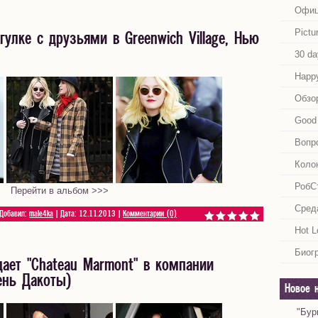
Офиц
Pictu
улке с друзьями в Greenwich Village, Нью
30 da
Happy
Обзо
Good 
Вопр
Коло
РобС
Перейти в альбом >>>
Сред
 Добавил:
male4ka
| Дата:
12.11.2013
|
Комментарии (0)
Hot L
Биог
дает "Chateau Marmont" в компании
ень Дакоты)
Новое 
"Бур