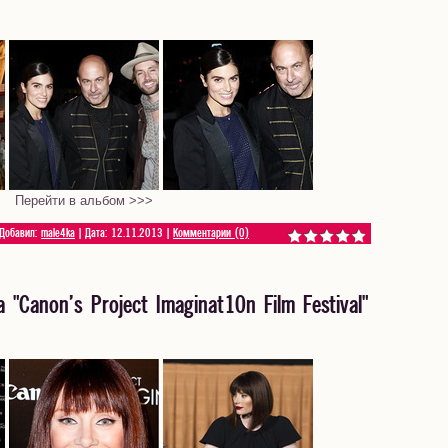
Перейти в альбом >>>
 Добавил:
male4ka
| Дата:
12.11.2013
|
Комментарии (0)
"Canon's Project Imaginat10n Film Festival"