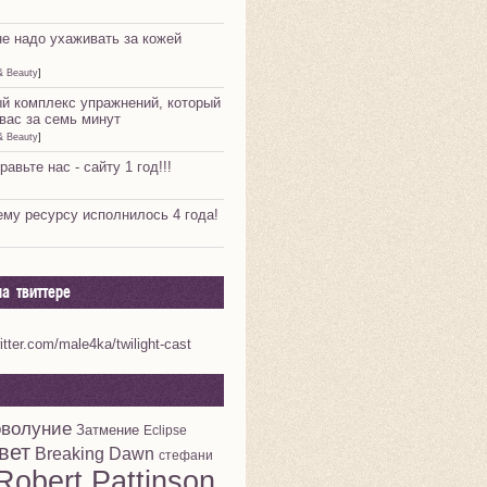
не надо ухаживать за кожей
& Beauty
]
й комплекс упражнений, который
вас за семь минут
& Beauty
]
равьте нас - сайту 1 год!!!
му ресурсу исполнилось 4 года!
а твиттере
witter.com/male4ka/twilight-cast
волуние
Затмение
Eclipse
вет
Breaking Dawn
стефани
Robert Pattinson