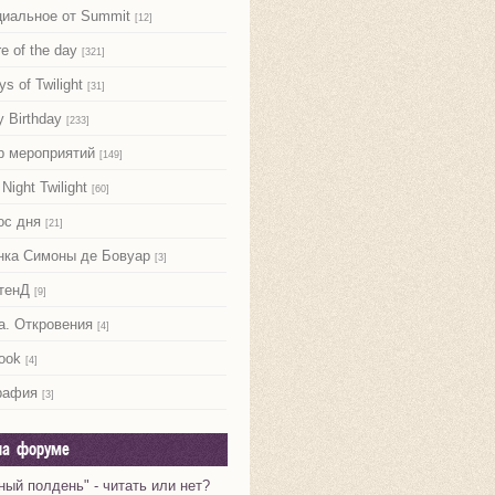
иальное от Summit
[12]
re of the day
[321]
ys of Twilight
[31]
 Birthday
[233]
р мероприятий
[149]
Night Twilight
[60]
ос дня
[21]
нка Симоны де Бовуар
[3]
тенД
[9]
а. Откровения
[4]
ook
[4]
рафия
[3]
на форуме
ный полдень" - читать или нет?