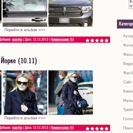
Катего
Перейти в альбом >>>
Акте
 Добавил:
male4ka
| Дата:
12.11.2013
|
Комментарии (0)
Фото
Филь
Йорке (10.11)
Виде
Фан-
Сайт
Книг
Музы
Трей
Перейти в альбом >>>
Голо
Покл
 Добавил:
male4ka
| Дата:
12.11.2013
|
Комментарии (0)