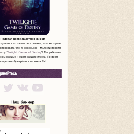
Ролевая возвращается к жизни!
скучились по своим персонажам, или же горите
опробовать что-то новенькое - милости просим
игру "
Twilight: Games of Destiny
"! Мы работаем
нном режиме и ждем каждого игрока. По всем
вопросам обращайтесь ко мне в ЛЧ.
диняйтесь
Наш баннер