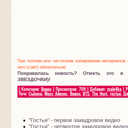
При полном или частичном копировании материалов 
него (сайт) обязательна!
Понравилась новость? Отметь это в
ЗВЕЗДОЧКИ)!
|
Категория
:
Видео
|
Просмотров
:
709
|
Добавил
:
male4ka
|
Р
Теги
:
Съёмки
,
Макс Айронс
,
Видео
,
BTS
,
The Host
,
гостья
,
Дж
"Гостья" - первое закадровое видео
"Гостья" - четвертое закадровое виде