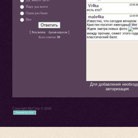
Да, много чего!
Пару раз всего
Один раз было
Нет
[
·
]
Результаты
Архив опросов
Всего ответов:
39
Для добавления необход
авторизация
Copyright MyCorp © 2026