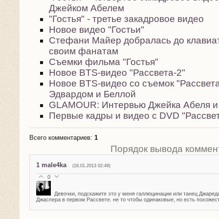
Джейком Абелем
"Гостья" - третье закадровое видео
Новое видео "Гостьи"
Стефани Майер добралась до клавиа
своим фанатам
Съемки фильма "Гостья"
Новое BTS-видео "Рассвета-2"
Новое BTS-видео со съемок "Рассвета.
Эдвардом и Беллой
GLAMOUR: Интервью Джейка Абеля и
Первые кадры и видео с DVD "Рассвет
Всего комментариев
:
1
Порядок вывода коммен
1
male4ka
(18.01.2013 02:49)
0
Девочки, подскажите это у меня галлюцинации или танец Джаред
Джаспера в первом Рассвете. не то чтобы одинаковые, но есть похожест