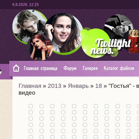
6.8.2026
,
12:25
Главная страница
Форум
Галерея
Каталог файлов
Главная
»
2013
»
Январь
»
18
» "Гостья" -
видео
Премьера
фильма
"Карты к
звездам"
Промо
в Каннах
фильма
(19.05):