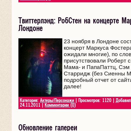
Твиттерлэнд: РобСтен на концерте М
Лондоне
23 ноября в Лондоне сос
концерт Маркуса Фостера,
ожидали многие), по сло
присутствовали Роберт с
Мама- и ПапаПаттц, Сэм
Старридж (без Сиенны 
подробный отчет от сайт
далее!
Категория:
Актеры/Персонажи
| Просмотров: 1120 | Добави
24.11.2011
|
Комментарии (0)
Обновление галереи