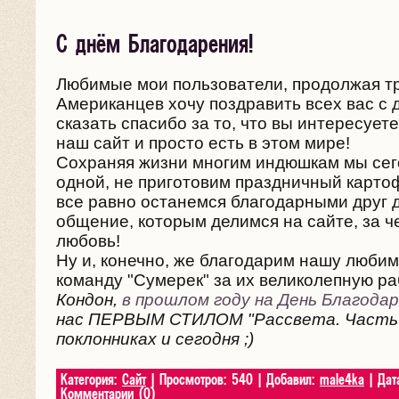
С днём Благодарения!
Любимые мои пользователи, продолжая т
Американцев хочу поздравить всех вас с 
сказать спасибо за то, что вы интересуете
наш сайт и просто есть в этом мире!
Сохраняя жизни многим индюшкам мы сег
одной, не приготовим праздничный картоф
все равно останемся благодарными друг д
общение, которым делимся на сайте, за ч
любовь!
Ну и, конечно, же благодарим нашу люби
команду "Сумерек" за их великолепную ра
Кондон,
в прошлом году на День Благода
нас ПЕРВЫМ СТИЛОМ "Рассвета. Часть 1
поклонниках и сегодня ;)
Категория:
Сайт
| Просмотров: 540 | Добавил:
male4ka
| Дат
Комментарии (0)