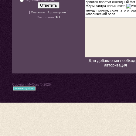
[
·
]
Результаты
Архив опросов
Всего ответов:
321
Для добавления необход
авторизация
Copyright MyCorp © 2026