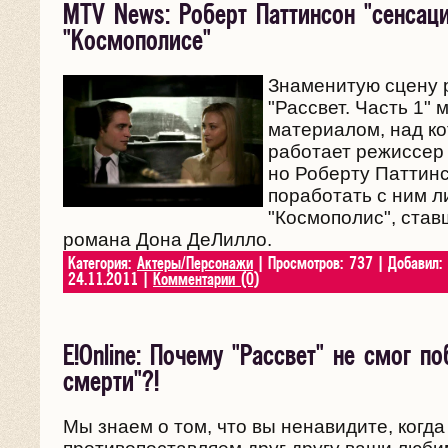
MTV News: Роберт Паттинсон "сенсаци
"Космополисе"
Знаменитую сцену 
"Рассвет. Часть 1" 
материалом, над к
работает режиссер 
но Роберту Паттин
поработать с ним л
"Космополис", ста
романа Дона ДеЛилло.
Категория:
Актеры/Персонажи
| Просмотров: 737 | Добавил:
24.11.2011
|
Комментарии (0)
E!Online: Почему "Рассвет" не смог п
смерти"?!
Мы знаем о том, что вы ненавидите, когд