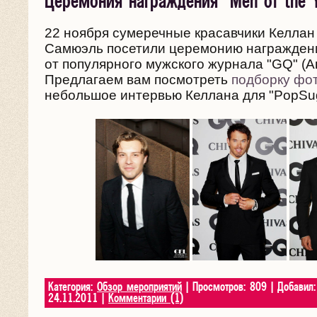
Церемония награждения "Men of the Y
22 ноября сумеречные красавчики Келлан
Самюэль посетили церемонию награждения
от популярного мужского журнала "GQ" (А
Предлагаем вам посмотреть
подборку фо
небольшое интервью Келлана для "PopSug
Категория:
Обзор мероприятий
| Просмотров: 809 | Добавил
24.11.2011
|
Комментарии (1)