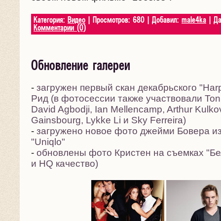
Категория:
Видео
| Просмотров: 680 | Добавил:
male4ka
| Да
Комментарии (0)
Обновление галереи
-
загружен первый скан декабрьского "Harp
Рид (в фотосессии также участвовали Toni
David Agbodji, Ian Mellencamp, Arthur Kulkov
Gainsbourg, Lykke Li и Sky Ferreira)
-
загружено новое фото джейми Бовера и
"Uniqlo"
-
обновлены фото Кристен на съемках "Бел
и HQ качество)