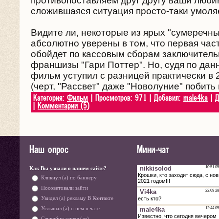
противопоставляем друг другу ваши люб
сложившаяся ситуация просто-таки умоляе
Видите ли, некоторые из ярых "сумеречн
абсолютно уверены в том, что первая част
обойдет по кассовым сборам заключител
франшизы "Гари Поттер". Но, судя по дан
фильм уступил с разницей практически в 
(черт, "Рассвет" даже "Новолуние" побить 
Категория:
Фильм
| Просмотров: 971 | Добавил:
male4ka
| Д
|
Комментарии (5)
Наш опрос
Мини-чат
Как Вы узнали о нашем сайте?
Кликнул (а) по баннеру
Посоветовали зайти
Увидел (а) рекламу В Контакте
Услышал (а) о нём в чате
Случайно зашел (ла)