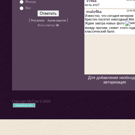
Иногда
Нет
[
·
]
Результаты
Архив опросов
Всего ответов:
50
Для добавления необход
авторизация
Copyright MyCorp © 2026