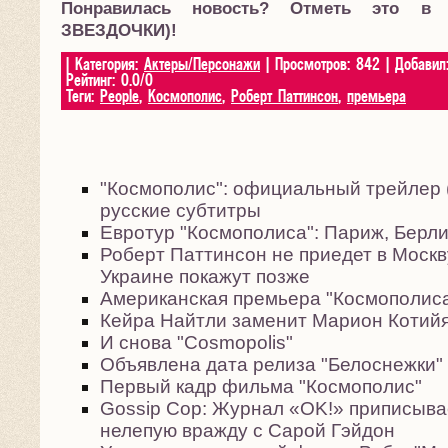
Понравилась новость? Отметь это в
ЗВЕЗДОЧКИ)!
|
Категория
:
Актеры/Персонажи
|
Просмотров
:
842
|
Добавил
Рейтинг
:
0.0
/
0
Теги
:
People
,
Космополис
,
Роберт Паттинсон
,
премьера
"Космополис": официальный трейлер (
русские субтитры
Евротур "Космополиса": Париж, Берли
Роберт Паттинсон не приедет в Москву
Украине покажут позже
Американская премьера "Космополис
Кейра Найтли заменит Марион Котийя
И снова "Cosmopolis"
Объявлена дата релиза "Белоснежки"
Первый кадр фильма "Космополис"
Gossip Cop: Журнал «OK!» приписыва
нелепую вражду с Сарой Гэйдон