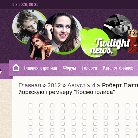
9.8.2026
,
09:35
Главная страница
Форум
Галерея
Каталог файлов
Главная
»
2012
»
Август
»
4
» Роберт Патт
йоркскую премьеру "Космополиса"
Премьера
фильма
"Карты к
звездам"
Промо
в Каннах
фильма
(19.05):