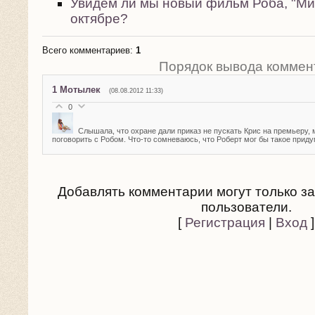
Увидем ли мы новый фильм Роба, "Мил
октябре?
Всего комментариев
:
1
Порядок вывода коммен
1
Мотылек
(08.08.2012 11:33)
0
Слышала, что охране дали приказ не пускать Крис на премьеру, 
поговорить с Робом. Что-то сомневаюсь, что Роберт мог бы такое приду
Добавлять комментарии могут только з
пользователи.
[
Регистрация
|
Вход
]