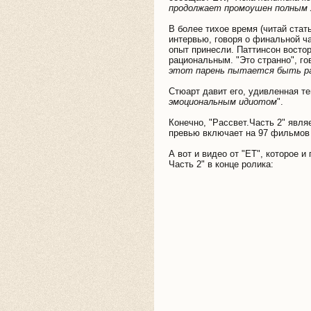
продолжает промоушен полным 
В более тихое время (читай ста
интервью, говоря о финальной ча
опыт принесли. Паттинсон восто
рациональным. "Это странно", го
этот парень пытается быть ра
Стюарт давит его, удивленная тем
эмоциональным идиотом
".
Конечно, "Рассвет.Часть 2" явл
превью включает на 97 фильмов
А вот и видео от "ET", которое 
Часть 2" в конце ролика: