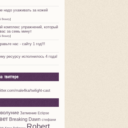
не надо ухаживать за кожей
& Beauty
]
й комплекс упражнений, который
вас за семь минут
& Beauty
]
равьте нас - сайту 1 год!!!
му ресурсу исполнилось 4 года!
а твиттере
witter.com/male4ka/twilight-cast
волуние
Затмение
Eclipse
вет
Breaking Dawn
стефани
Robert