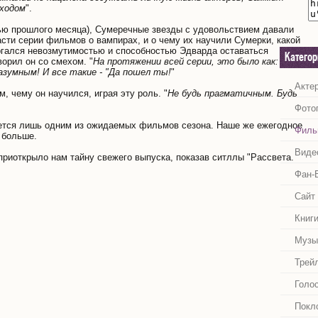
ходом
".
тью прошлого месяца), Сумеречные звезды с удовольствием давали
сти серии фильмов о вампирах, и о чему их научили Сумерки, какой
ргался невозмутимостью и способностью Эдварда оставаться
Катего
ворил он со смехом. "
На протяжении всей серии, это было как: "Эй,
зумным! И все такие - "Да пошел ты!
"
Акте
, чему он научился, играя эту роль. "
Не будь прагматичным. Будь
Фото
яется лишь одним из ожидаемых фильмов сезона. Наше же ежегодное
Филь
 больше.
Виде
и приоткрыло нам тайну свежего выпуска, показав ситллы "Рассвета.
Фан-
Сайт
Книг
Музы
Трей
Голо
Покл