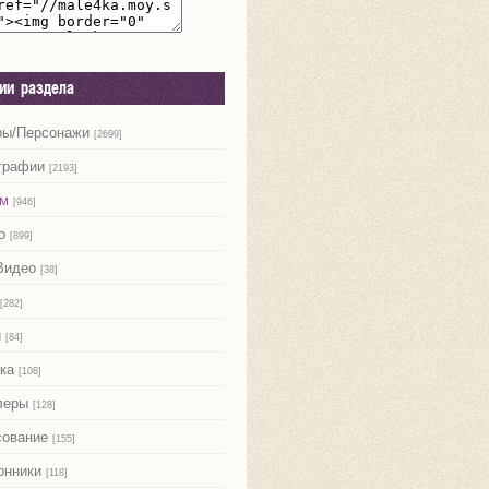
рии раздела
ры/Персонажи
[2699]
графии
[2193]
м
[946]
о
[899]
Видео
[38]
[282]
и
[84]
ка
[108]
леры
[128]
сование
[155]
онники
[118]