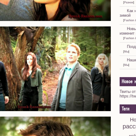
[
Разное
]
Как 
зимой
[
Fashion 
Новы
изменит 
[
Fashion 
Позд
[
Мы
]
Наше
[
Мы
]
Новое н
Твиты от
https://t
Теги
Но
расс