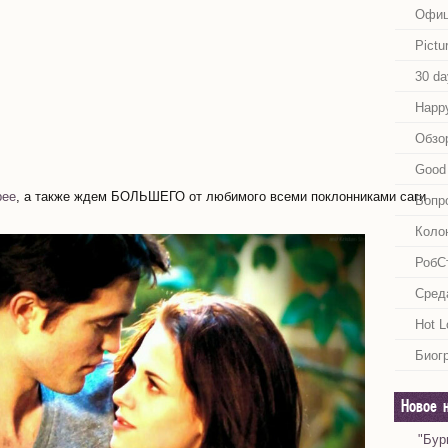
Офиц
Pictu
30 da
Happy
Обзо
Good 
рее
, а также ждем БОЛЬШЕГО от любимого всеми поклонниками саги
Вопр
Коло
РобС
Сред
Hot L
Биог
Новое 
"Бур