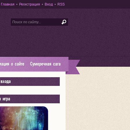
Главная
•
Регистрация
•
Вход
•
RSS
ация о сайте
Сумеречная сага
входа
я игра