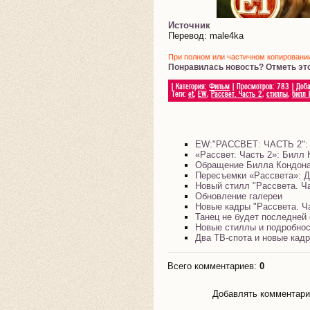
Источник
Перевод: male4ka
При полном или частичном копировании 
Понравилась новость? Отметь эт
|
Категория
:
Фильм
|
Просмотров
:
783
|
Доб
Теги
:
et
,
EW
,
Рассвет. Часть 2
,
стиллы
,
билл 
EW:"РАССВЕТ: ЧАСТЬ 2": 
«Рассвет. Часть 2»: Билл 
Обращение Билла Кондона
Пересъемки «Рассвета»: Д
Новый стилл "Рассвета. Ча
Обновление галереи
Новые кадры "Рассвета. Ч
Танец не будет последней 
Новые стиллы и подробнос
Два ТВ-спота и новые кадр
Всего комментариев
:
0
Добавлять комментарии