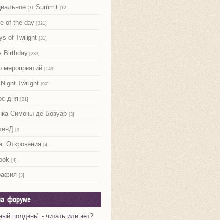
иальное от Summit
[12]
re of the day
[321]
ys of Twilight
[31]
 Birthday
[233]
р мероприятий
[149]
Night Twilight
[60]
ос дня
[21]
нка Симоны де Бовуар
[3]
тенД
[9]
а. Откровения
[4]
ook
[4]
рафия
[3]
на форуме
ный полдень" - читать или нет?