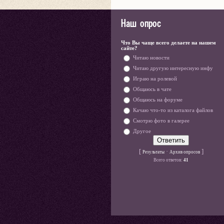
Наш опрос
Что Вы чаще всего делаете на нашем
сайте?
Читаю новости
Читаю другую интересную инфу
Играю на ролевой
Общаюсь в чате
Общаюсь на форуме
Качаю что-то из каталога файлов
Смотрю фото в галерее
Другое
[
·
]
Результаты
Архив опросов
Всего ответов:
41