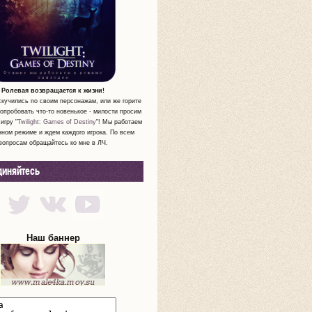
Ролевая возвращается к жизни!
скучились по своим персонажам, или же горите
опробовать что-то новенькое - милости просим
игру "
Twilight: Games of Destiny
"! Мы работаем
нном режиме и ждем каждого игрока. По всем
вопросам обращайтесь ко мне в ЛЧ.
диняйтесь
Наш баннер