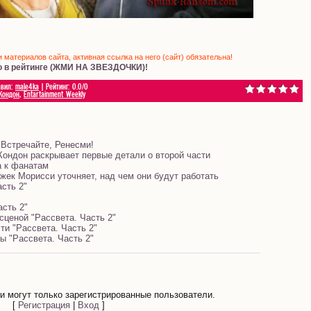
материалов сайта, активная ссылка на него (сайт) обязательна!
о в рейтинге (ЖМИ НА ЗВЕЗДОЧКИ)!
авил
:
male4ka
|
Рейтинг
:
0.0
/
0
Кондон
,
Entartainment Weekly
Встречайте, Ренесми!
Кондон раскрывает первые детали о второй части
 к фанатам
жек Морисси уточняет, над чем они будут работать
сть 2"
асть 2"
сценой "Рассвета. Часть 2"
ти "Рассвета. Часть 2"
ы "Рассвета. Часть 2"
 могут только зарегистрированные пользователи.
[
Регистрация
|
Вход
]