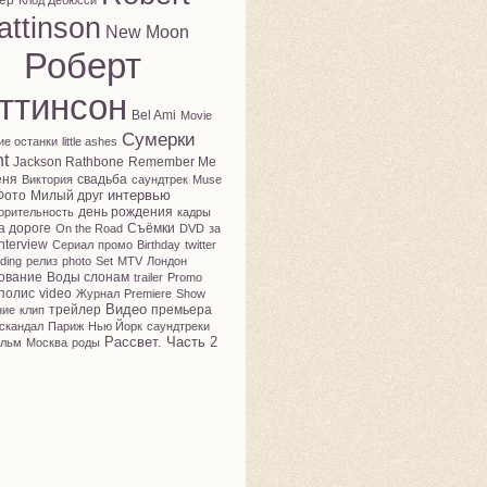
ер
Клод Дебюсси
attinson
New Moon
Роберт
ттинсон
Bel Ami
Movie
Сумерки
ие останки
little ashes
ht
Jackson Rathbone
Remember Me
еня
свадьба
Виктория
саундтрек
Muse
интервью
Фото
Милый друг
день рождения
орительность
кадры
а дороге
Съёмки
On the Road
DVD
за
nterview
Сериал
промо
Birthday
twitter
ding
релиз
photo
Set
MTV
Лондон
ование
Воды слонам
trailer
Promo
полис
video
Журнал
Premiere
Show
Видео
трейлер
премьера
ние
клип
скандал
Париж
Нью Йорк
саундтреки
Рассвет. Часть 2
льм
Москва
роды