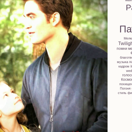
май
P
Па
Мелк
Twilig
помни м
благотв
н
музыка
i
кадром
wed
голос
Космо
похище
Погоня
стиль
фи