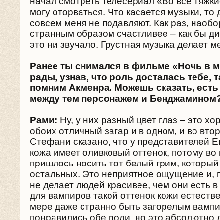
начал смотреть телесериал «Во все тяжки
могу оторваться. Что касается музыки, т
совсем меня не подавляют. Как раз, наобо
странным образом счастливее – как бы ди
это ни звучало. Грустная музыка делает м
Ранее ты снимался в фильме «Ночь в м
рады, узнав, что роль досталась тебе, т
помним Акменра. Можешь сказать, есть
между тем персонажем и Бенджамином
Рами:
Ну, у них разный цвет глаз – это хо
обоих отличный загар и в одном, и во вто
Стефани сказано, что у представителей Е
кожа имеет оливковый оттенок, потому во
пришлось носить тот белый грим, который
остальных. Это неприятное ощущение и, 
не делает людей красивее, чем они есть в
для вампиров такой оттенок кожи естествен
мере даже странно быть загорелым вамп
понравились обе роли, но это абсолютно 