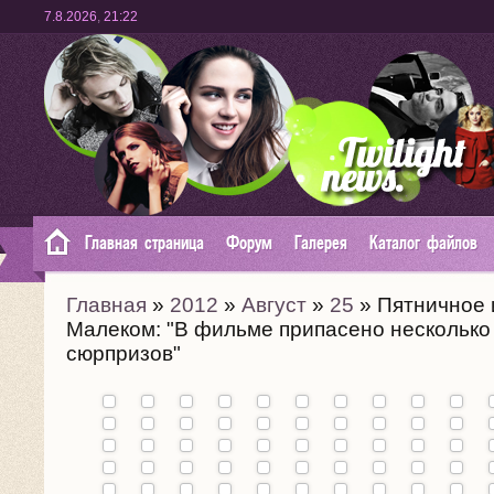
7.8.2026
,
21:22
Главная страница
Форум
Галерея
Каталог файлов
Главная
»
2012
»
Август
»
25
» Пятничное 
Малеком: "В фильме припасено несколько
сюрпризов"
Премьера
фильма
"Карты к
звездам"
Промо
в Каннах