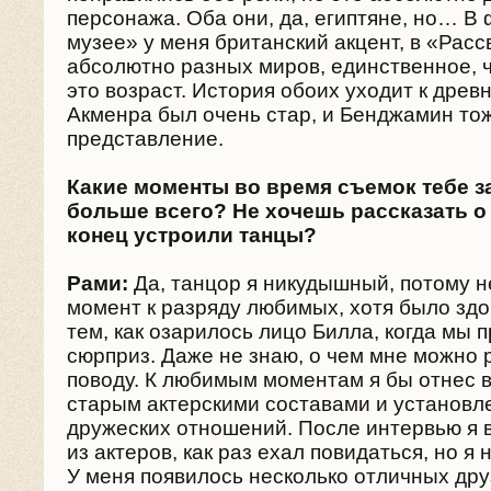
персонажа. Оба они, да, египтяне, но… В
музее» у меня британский акцент, в «Рассв
абсолютно разных миров, единственное, ч
это возраст. История обоих уходит к дре
Акменра был очень стар, и Бенджамин тож
представление.
Какие моменты во время съемок тебе 
больше всего? Не хочешь рассказать о 
конец устроили танцы?
Рами:
Да, танцор я никудышный, потому не
момент к разряду любимых, хотя было зд
тем, как озарилось лицо Билла, когда мы 
сюрприз. Даже не знаю, о чем мне можно 
поводу. К любимым моментам я бы отнес в
старым актерскими составами и установл
дружеских отношений. После интервью я 
из актеров, как раз ехал повидаться, но я н
У меня появилось несколько отличных дру