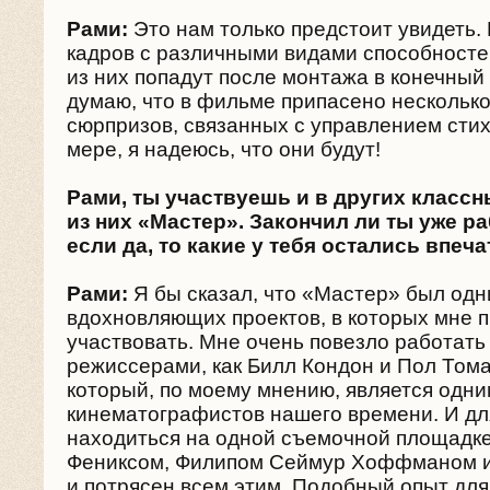
Рами:
Это нам только предстоит увидеть.
кадров с различными видами способностей,
из них попадут после монтажа в конечный 
думаю, что в фильме припасено несколько
сюрпризов, связанных с управлением сти
мере, я надеюсь, что они будут!
Рами, ты участвуешь и в других классн
из них «Мастер». Закончил ли ты уже ра
если да, то какие у тебя остались впеч
Рами:
Я бы сказал, что «Мастер» был одн
вдохновляющих проектов, в которых мне 
участвовать. Мне очень повезло работать
режиссерами, как Билл Кондон и Пол Том
который, по моему мнению, является одни
кинематографистов нашего времени. И дл
находиться на одной съемочной площадке
Фениксом, Филипом Сеймур Хоффманом и
и потрясен всем этим. Подобный опыт для