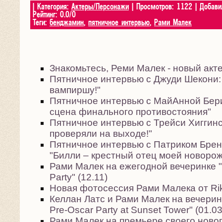
|
Категория
:
Актеры/Персонажи
|
Просмотров
:
1122
|
Добави
Рейтинг
:
0.0
/
0
Теги
:
бенджамин
,
пятничное интервью
,
Рами Малек
Знакомьтесь, Реми Малек - новый акте
Пятничное интервью с Джуди Шекони:
вампиршу!"
Пятничное интервью с МайАнной Бери
сцена финального противостояния"
Пятничное интервью с Трейси Хиггинс
проверяли на выходе!"
Пятничное интервью с Патриком Брен
"Билли – крестный отец моей новоро
Рами Малек на ежегодной вечеринке 
Party" (12.11)
Новая фотосессия Рами Малека от Rike
Келлан Латс и Рами Малек на вечер
Pre-Oscar Party at Sunset Tower" (01.03
Рами Малек на премьере своего ново