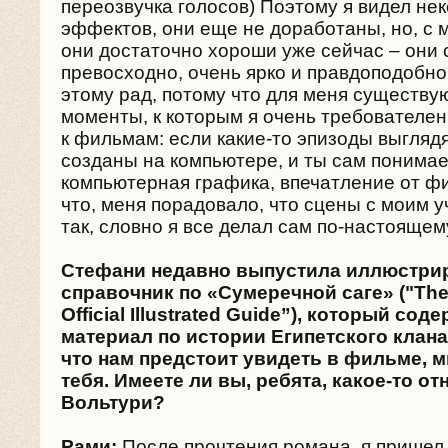
переозвучка голосов) Поэтому я видел не
эффектов, они еще не доработаны, но, с м
они достаточно хороши уже сейчас – они 
превосходно, очень ярко и правдоподобно
этому рад, потому что для меня существу
моменты, к которым я очень требователен
к фильмам: если какие-то эпизоды выглядя
созданы на компьютере, и ты сам понимае
компьютерная графика, впечатление от фи
что, меня порадовало, что сцены с моим 
так, словно я все делал сам по-настоящем
Стефани недавно выпустила иллюстри
справочник по «Сумеречной саге» ("The 
Official Illustrated Guide”), который с
материал по истории Египетского клана.
что нам предстоит увидеть в фильме, м
тебя. Имеете ли вы, ребята, какое-то о
Вольтури?
Рами:
После прочтения романа, я пришел 