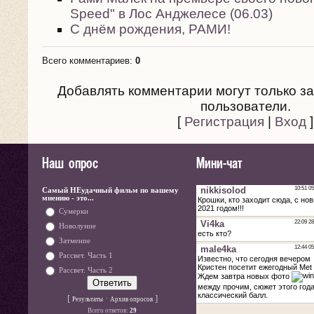
Speed" в Лос Анджелесе (06.03)
С днём рождения, РАМИ!
Всего комментариев
:
0
Добавлять комментарии могут только з
пользователи.
[
Регистрация
|
Вход
]
Наш опрос
Мини-чат
Самый НЕудачный фильм по вашему
мнению - это...
Сумерки
Новолуние
Затмение
Рассвет. Часть 1
Рассвет. Часть 2
[
·
]
Результаты
Архив опросов
Всего ответов:
29