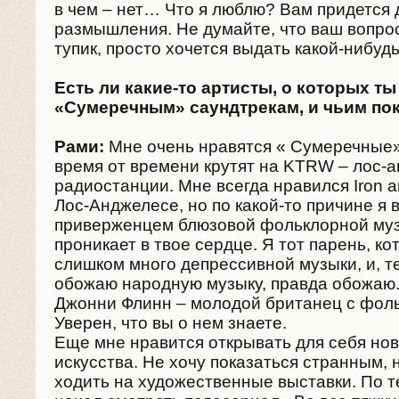
в чем – нет… Что я люблю? Вам придется 
размышления. Не думайте, что ваш вопрос
тупик, просто хочется выдать какой-нибуд
Есть ли какие-то артисты, о которых ты
«Сумеречным» саундтрекам, и чьим по
Рами:
Мне очень нравятся « Сумеречные»
время от времени крутят на KTRW – лос-
радиостанции. Мне всегда нравился Iron a
Лос-Анджелесе, но по какой-то причине я 
приверженцем блюзовой фольклорной муз
проникает в твое сердце. Я тот парень, ко
слишком много депрессивной музыки, и, т
обожаю народную музыку, правда обожаю.
Джонни Флинн – молодой британец с фол
Уверен, что вы о нем знаете.
Еще мне нравится открывать для себя но
искусства. Не хочу показаться странным, 
ходить на художественные выставки. По т