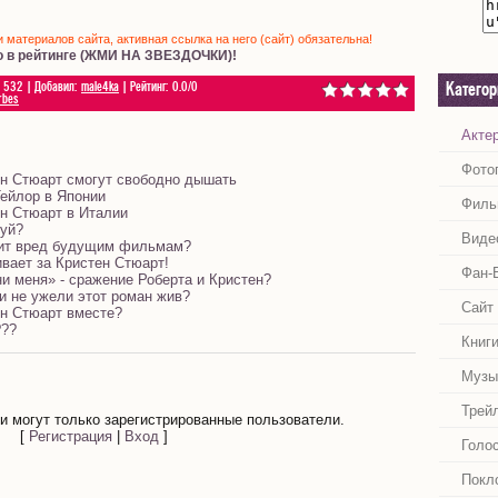
материалов сайта, активная ссылка на него (сайт) обязательна!
о в рейтинге (ЖМИ НА ЗВЕЗДОЧКИ)!
532
|
Добавил
:
male4ka
|
Рейтинг
:
0.0
/
0
Катего
rbes
Акте
Фото
ен Стюарт смогут свободно дышать
Тейлор в Японии
Филь
ен Стюарт в Италии
луй?
Виде
ит вред будущим фильмам?
вает за Кристен Стюарт!
Фан-
и меня» - сражение Роберта и Кристен?
и не ужели этот роман жив?
Сайт
ен Стюарт вместе?
???
Книг
Музы
Трей
 могут только зарегистрированные пользователи.
[
Регистрация
|
Вход
]
Голо
Покл