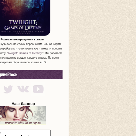
Ролевая возвращается к жизни!
скучились по своим персонажам, или же горите
опробовать что-то новенькое - милости просим
игру "
Twilight: Games of Destiny
"! Мы работаем
нном режиме и ждем каждого игрока. По всем
вопросам обращайтесь ко мне в ЛЧ.
диняйтесь
Наш баннер