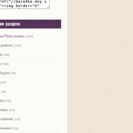
рии раздела
ры/Персонажи
[2699]
графии
[2193]
м
[946]
о
[899]
Видео
[38]
[282]
и
[84]
ка
[108]
леры
[128]
сование
[155]
онники
[118]