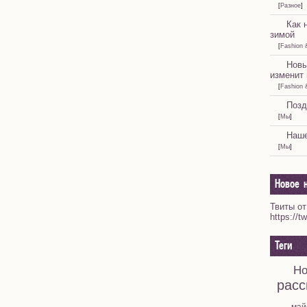
[
Разное
]
Как 
зимой
[
Fashion 
Новы
изменит 
[
Fashion 
Позд
[
Мы
]
Наше
[
Мы
]
Новое н
Твиты от
https://t
Теги
Но
расс