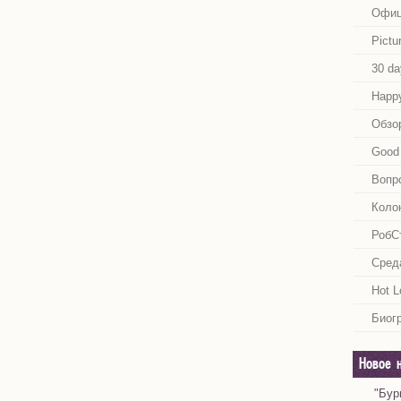
Офиц
Pictu
30 da
Happy
Обзо
Good 
Вопр
Коло
РобС
Сред
Hot L
Биог
Новое 
"Бур