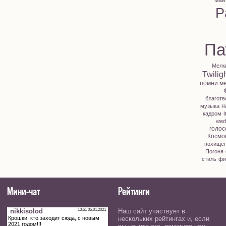
май
P
Па
Мелк
Twilig
помни м
благотв
н
музыка
i
кадром
wed
голос
Космо
похище
Погоня
стиль
фи
Мини-чат
Рейтинги
Наш сайт участвует в
нескольких рейтингах и, если