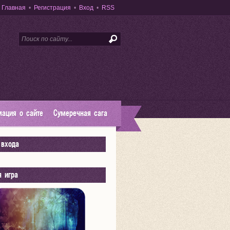
Главная
•
Регистрация
•
Вход
•
RSS
ация о сайте
Сумеречная сага
входа
я игра