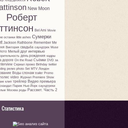
ер
Клод Дебюсси
attinson
New Moon
Роберт
ттинсон
Bel Ami
Movie
Сумерки
ие останки
little ashes
ht
Jackson Rathbone
Remember Me
еня
свадьба
Виктория
саундтрек
Muse
интервью
Фото
Милый друг
день рождения
орительность
кадры
а дороге
Съёмки
On the Road
DVD
за
nterview
Сериал
промо
Birthday
twitter
ding
релиз
photo
Set
MTV
Лондон
ование
Воды слонам
trailer
Promo
полис
video
Журнал
Premiere
Show
Видео
трейлер
премьера
ние
клип
скандал
Париж
Нью Йорк
саундтреки
Рассвет. Часть 2
льм
Москва
роды
Статистика