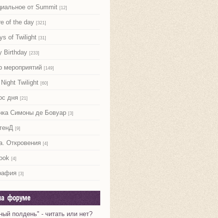
иальное от Summit
[12]
re of the day
[321]
ys of Twilight
[31]
 Birthday
[233]
р мероприятий
[149]
Night Twilight
[60]
ос дня
[21]
нка Симоны де Бовуар
[3]
тенД
[9]
а. Откровения
[4]
ook
[4]
рафия
[3]
на форуме
ный полдень" - читать или нет?