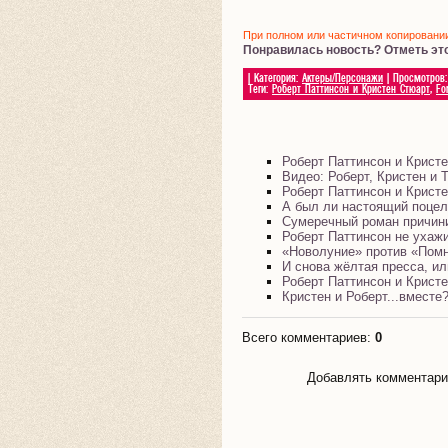
При полном или частичном копировании 
Понравилась новость? Отметь эт
|
Категория
:
Актеры/Персонажи
|
Просмотров
:
Теги
:
Роберт Паттинсон и Кристен Стюарт
,
Fo
Роберт Паттинсон и Крист
Видео: Роберт, Кристен и 
Роберт Паттинсон и Крист
А был ли настоящий поце
Сумеречный роман причин
Роберт Паттинсон не ухажи
«Новолуние» против «Помн
И снова жёлтая пресса, ил
Роберт Паттинсон и Крист
Кристен и Роберт...вместе
Всего комментариев
:
0
Добавлять комментарии