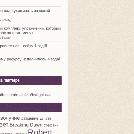
не надо ухаживать за кожей
& Beauty
]
й комплекс упражнений, который
вас за семь минут
& Beauty
]
равьте нас - сайту 1 год!!!
му ресурсу исполнилось 4 года!
а твиттере
witter.com/male4ka/twilight-cast
волуние
Затмение
Eclipse
вет
Breaking Dawn
стефани
Robert