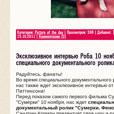
Категория:
Picture of the day
| Просмотров: 598 | Добавил:
25.10.2011
|
Комментарии (0)
Эксклюзивное интервью Роба 10 ноя
специального документального ролика
Радуйтесь, фанаты!
Во время специального документального 
нас также ждет эксклюзивное интервью о
Паттинсона!
Перед показом самого первого фильма Су
"Сумерки" 10 ноября, нас ждет
специаль
документальный ролик "Сумерки. Фено
Сандрин Корман презентует свое шоу и р