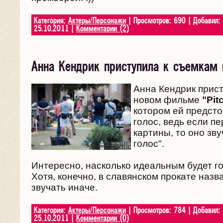
Категория:
Актеры/Персонажи
| Просмотров: 690 | Добавил:
25.10.2011
|
Комментарии (2)
Анна Кендрик приступила к съемкам в 
Анна Кендрик прист
новом фильме
"Pit
котором ей предсто
голос, ведь если п
картины, то оно зв
голос".
Интересно, насколько идеальным будет г
Хотя, конечно, в славянском прокате наз
звучать иначе.
Категория:
Актеры/Персонажи
| Просмотров: 784 | Добавил:
25.10.2011
|
Комментарии (0)