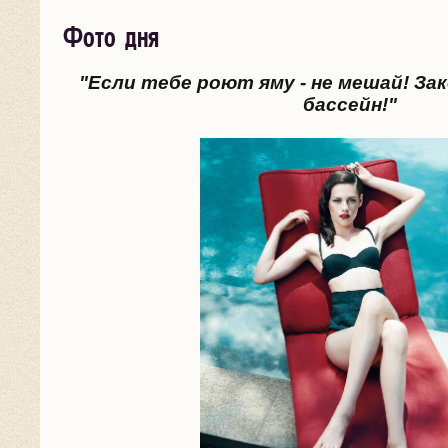
Фото дня
"Если тебе роют яму - не мешай! За
бассейн!"