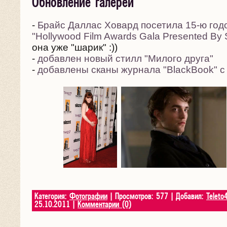
Обновление галереи
-
Брайс Даллас Ховард посетила 15-ю го
"Hollywood Film Awards Gala Presented By 
она уже "шарик" :))
-
добавлен новый стилл "Милого друга"
-
добавлены сканы журнала "BlackBook" 
Категория:
Фотографии
| Просмотров: 577 | Добавил:
Teleto
25.10.2011
|
Комментарии (0)