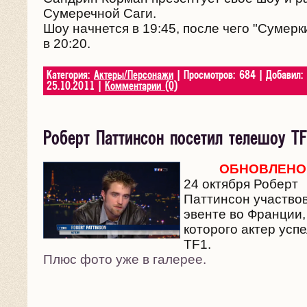
Сумеречной Саги.
Шоу начнется в 19:45, после чего "Сумерк
в 20:20.
Категория:
Актеры/Персонажи
| Просмотров: 684 | Добавил:
25.10.2011
|
Комментарии (0)
Роберт Паттинсон посетил телешоу T
ОБНОВЛЕНО
24 октября Роберт
Паттинсон участвов
эвенте во Франции,
которого актер усп
TF1.
Плюс фото уже в галерее.