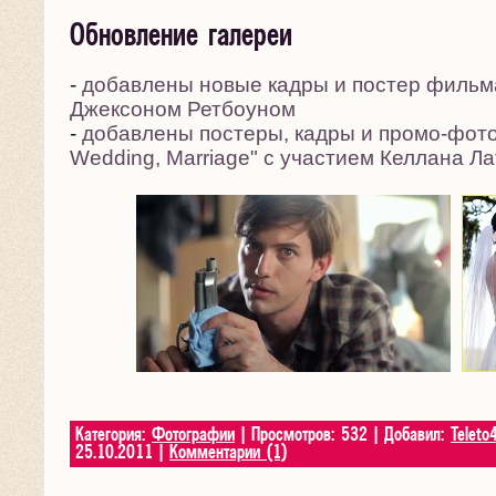
Обновление галереи
-
добавлены новые кадры и постер фильма
Джексоном Ретбоуном
-
добавлены постеры, кадры и промо-фото
Wedding, Marriage" с участием Келлана Л
Категория:
Фотографии
| Просмотров: 532 | Добавил:
Teleto
25.10.2011
|
Комментарии (1)