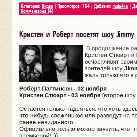
Категория:
Видео
| Просмотров: 764 | Добавил:
male4ka
| Да
Комментарии (4)
Кристен и Роберт посетят шоу Jimmy 
В продолжение ра
Кристен Стюарт и
осчастливят свои
зрителей шоу
Jim
жаль только что в 
Роберт Паттинсон - 02 ноября
Кристен Стюарт - 03 ноября
(второе шоу 
Остается только надеяться, что хоть здес
что-нибудь свеженькое или разведут на по
ранее невиданного.
Официально только можно заявить, что "
премьерой! :))