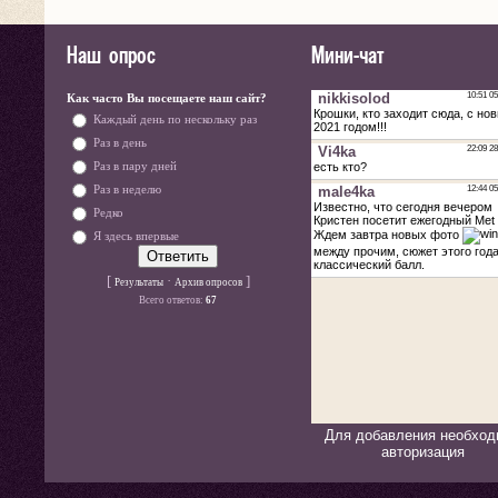
Наш опрос
Мини-чат
Как часто Вы посещаете наш сайт?
Каждый день по нескольку раз
Раз в день
Раз в пару дней
Раз в неделю
Редко
Я здесь впервые
[
·
]
Результаты
Архив опросов
Всего ответов:
67
Для добавления необход
авторизация