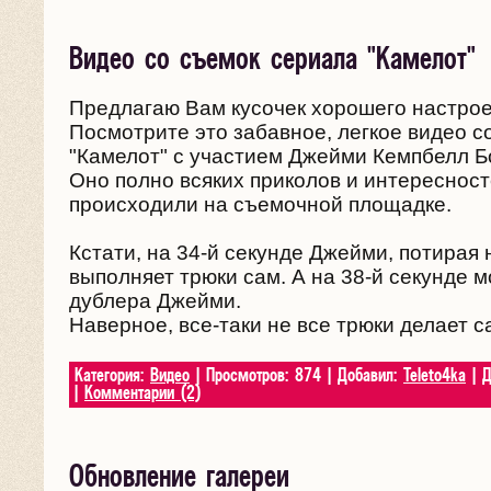
Видео со съемок сериала "Камелот"
Предлагаю Вам кусочек хорошего настрое
Посмотрите это забавное, легкое видео с
"Камелот" с участием Джейми Кемпбелл Б
Оно полно всяких приколов и интересност
происходили на съемочной площадке.
Кстати, на 34-й секунде Джейми, потирая н
выполняет трюки сам. А на 38-й секунде 
дублера Джейми.
Наверное, все-таки не все трюки делает с
Категория:
Видео
| Просмотров: 874 | Добавил:
Teleto4ka
| Д
|
Комментарии (2)
Обновление галереи