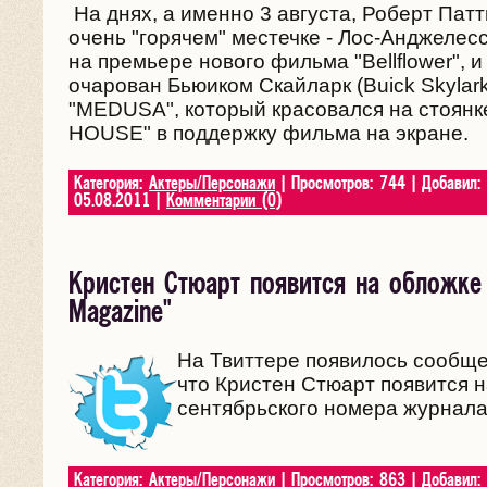
На днях, а именно 3 августа, Роберт Пат
очень "горячем" местечке - Лос-Анджел
на премьере нового фильма "Bellflower", 
очарован Бьюиком Скайларк (Buick Skylar
"MEDUSA", который красовался на стоян
HOUSE" в поддержку фильма на экране.
Категория:
Актеры/Персонажи
| Просмотров: 744 | Добавил:
05.08.2011
|
Комментарии (0)
Кристен Стюарт появится на обложке
Magazine"
На Твиттере появилось сообщ
что Кристен Стюарт появится 
сентябрьского номера журнала
Категория:
Актеры/Персонажи
| Просмотров: 863 | Добавил: