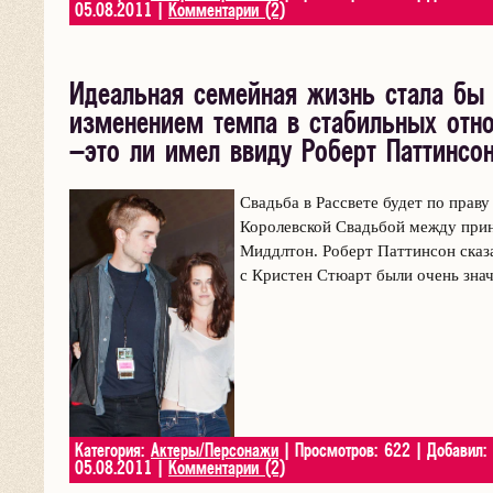
05.08.2011
|
Комментарии (2)
Идеальная семейная жизнь стала б
изменением темпа в стабильных отн
–это ли имел ввиду Роберт Паттинсо
Свадьба в Рассвете будет по праву
Королевской Свадьбой между при
Миддлтон. Роберт Паттинсон сказа
с Кристен Стюарт были очень зна
Категория:
Актеры/Персонажи
| Просмотров: 622 | Добавил:
05.08.2011
|
Комментарии (2)