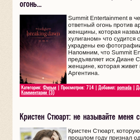
огонь...
Summit Entertainment в ч
ответный огонь против а
женщины, которая назва
хулиганом» что судится с
украдены ею фотографии
Напомним, что Summit En
предъявляет иск Диане С
женщине, которая живет 
Аргентина.
Категория:
Фильм
| Просмотров: 714 | Добавил:
pomada
| Д
Комментарии (3)
Кристен Стюарт: не называйте меня 
Кристен Стюарт, котору
прошлом году признал о