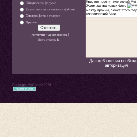
Общаюсь на форуме
Качаю что-то из каталога файлов
Смотрю фото в галерее
Другое
[
·
]
Результаты
Архив опросов
Всего ответов:
41
Для добавления необход
авторизация
Copyright MyCorp © 2026