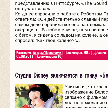
представлению в Питтсбурге, «The Sound 
она участвовала.
Когда ее спросили о работе с Робертом П
ответила: «Он действительно славный пар
самом деле поранила колено на съемках..
операцию... В любом случае, нам пришлос
с бегом, я сидела со льдом на колене, а 
спросил: "Как твое колено?”».
Категория:
Актеры/Персонажи
| Просмотров: 691 | Добавил:
05.08.2011
|
Комментарии (0)
Студия Disney включается в гонку «Б
Учитывая, что клас
изображение Белос
связано с фильмом 
долгое нежелание с
игровую версию ист