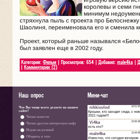
королевы и семи гн
минимум недоумени
стряхнула пыль с проекта про Белоснежку
Шаолиня, переименовала его и сменила к
Проект, который раньше назывался «Бело
был заявлен еще в 2002 году.
Категория:
Фильм
| Просмотров: 654 | Добавил:
male4ka
| Д
|
Комментарии (2)
Наш опрос
Мини-чат
Что Вы чаще всего делаете на нашем
сайте?
Читаю новости
Читаю другую интересную инфу
Играю на ролевой
Общаюсь в чате