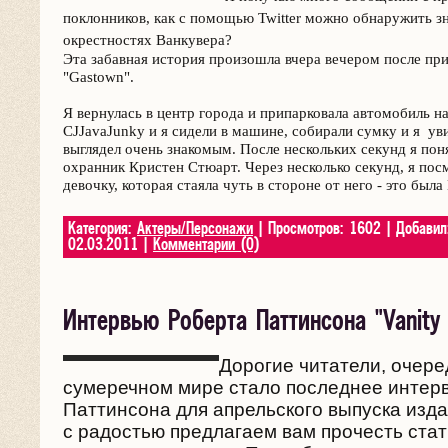
поклонников, как с помощью Twitter можно обнаружить з
окрестностях Ванкувера?
Эта забавная история произошла вчера вечером после при
"Gastown".
Я вернулась в центр города и припарковала автомобиль н
CJJavaJunky и я сидели в машине, собирали сумку и я ув
выглядел очень знакомым. После нескольких секунд я поня
охранник Кристен Стюарт. Через несколько секунд, я по
девочку, которая стаяла чуть в стороне от него - это была
Категория:
Актеры/Персонажи
| Просмотров: 1602 | Добави
02.03.2011
|
Комментарии (0)
Интервью Роберта Паттинсона "Vanity 
Дорогие читатели, очере
сумеречном мире стало последнее интер
Паттинсона для апрельского выпуска издан
с радостью предлагаем вам прочесть ста