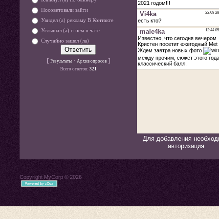
Посоветовали зайти
Увидел (а) рекламу В Контакте
Услышал (а) о нём в чате
Случайно зашел (ла)
[
·
]
Результаты
Архив опросов
Всего ответов:
321
Для добавления необход
авторизация
Copyright MyCorp © 2026