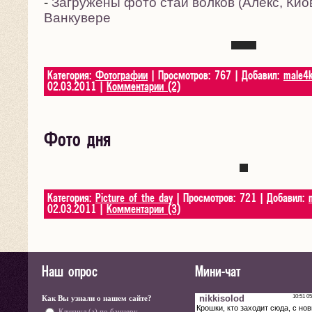
-
Загружены фото стаи волков (Алекс, Кио
Ванкувере
Категория:
Фотографии
| Просмотров: 767 | Добавил:
male4
02.03.2011
|
Комментарии (2)
Фото дня
Категория:
Picture of the day
| Просмотров: 721 | Добавил:
02.03.2011
|
Комментарии (3)
Наш опрос
Мини-чат
Как Вы узнали о нашем сайте?
Кликнул (а) по баннеру