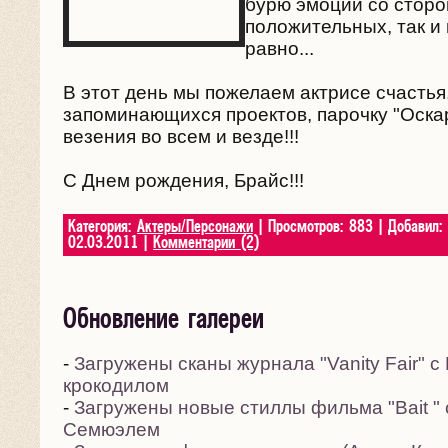
бурю эмоций со сторо
положительных, так и 
равно...
В этот день мы пожелаем актрисе счастья
запоминающихся проектов, парочку "Оска
везения во всем и везде!!!
С Днем рождения, Брайс!!!
Категория:
Актеры/Персонажи
| Просмотров: 883 | Добавил:
02.03.2011
|
Комментарии (2)
Обновление галереи
-
Загружены сканы журнала "Vanity Fair" с
крокодилом
-
Загружены новые стиллы фильма "Bait "
Семюэлем