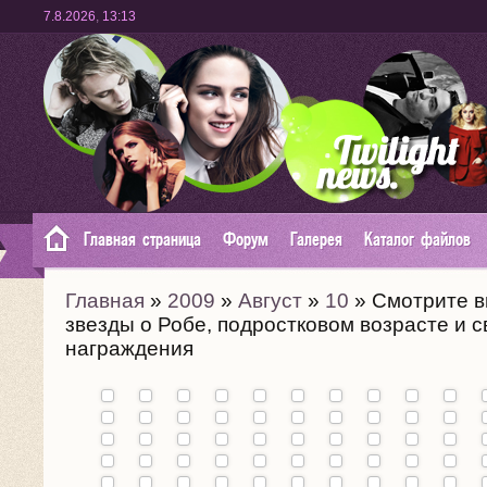
7.8.2026
,
13:13
Главная страница
Форум
Галерея
Каталог файлов
Главная
»
2009
»
Август
»
10
» Смотрите в
звезды о Робе, подростковом возрасте и с
награждения
Премьера
фильма
"Карты к
звездам"
Промо
в Каннах