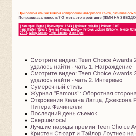
При полном или частичном копировании материалов сайта, активная ссылка
Понравилась новость? Отметь это в рейтинге (ЖМИ НА ЗВЕЗДО
|
Категория
:
Видео
|
Просмотров
:
1243
|
Добавил
:
male4ka
|
Рейтинг
:
0.0
/
0
Теги
:
Kristen Stewart
,
Кристен Стюарт
,
Джексон Ретбоун
,
Jackson Rathbone
,
Тейлор Лот
2009
,
Ashley Greene
,
Taylor Lautner
,
Эшли Грин
Смотрите видео: Teen Choice Awards 2
удалось найти - чать 1. Награждение
Смотрите видео: Teen Choice Awards 2
удалось найти - чать 2. Интервью
Сумеречный стиль
Журнал "Famous": Оборотная сторон
Откровения Келана Латца, Джексона 
Питера Фачинелли
Последний день съемок
Свершилось!
Лучшие наряды премии Teen Choice A
Кристен Стюарт и Тэйлор Лоутнер на