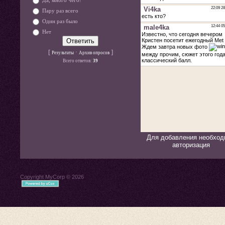
Да, много чего!
Пару раз всего
Один раз было
Нет
[
·
]
Результаты
Архив опросов
Всего ответов:
39
Для добавления необход
авторизация
Copyright MyCorp © 2026