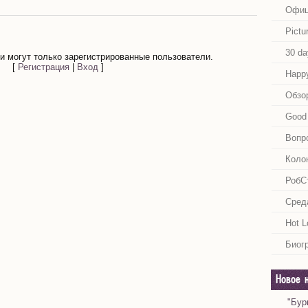
Офиц
Pictu
30 da
 могут только зарегистрированные пользователи.
[
Регистрация
|
Вход
]
Happy
Обзо
Good 
Вопр
Коло
РобС
Сред
Hot L
Биог
Новое 
"Бур