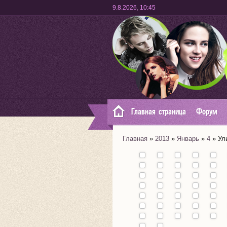
9.8.2026
,
10:45
Главная страница
Форум
Главная
»
2013
»
Январь
»
4
» Ул
Промо
фильма
"About
Извините, мы
Премьера
Звезда
Не в бров
Два
Alex"
закрыты!
фильма
"Сумеречной
глаз
из
Первое фото:
Новая
Новые фото
Кристен 
Кр
(Мегги