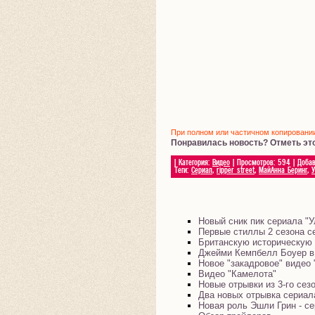
При полном или частичном копировании 
Понравилась новость? Отметь эт
|
Категория
:
Видео
|
Просмотров
:
594
|
Доба
Теги
:
Сериал
,
ripper street
,
МайАнна Беринг
,
Новый сник пик сериала "
Первые стиллы 2 сезона се
Британскую историческую
Джейми Кемпбелл Боуер в
Новое "закадровое" видео 
Видео "Камелота"
Новые отрывки из 3-го се
Два новых отрывка сериал
Новая роль Эшли Грин - се