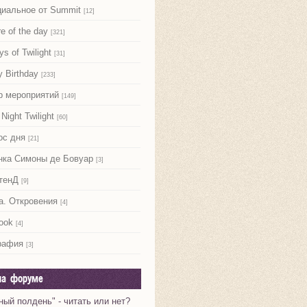
иальное от Summit
[12]
re of the day
[321]
ys of Twilight
[31]
 Birthday
[233]
р мероприятий
[149]
Night Twilight
[60]
ос дня
[21]
нка Симоны де Бовуар
[3]
тенД
[9]
а. Откровения
[4]
ook
[4]
рафия
[3]
на форуме
ный полдень" - читать или нет?