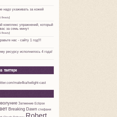
не надо ухаживать за кожей
& Beauty
]
й комплекс упражнений, который
вас за семь минут
& Beauty
]
равьте нас - сайту 1 год!!!
му ресурсу исполнилось 4 года!
а твиттере
witter.com/male4ka/twilight-cast
волуние
Затмение
Eclipse
вет
Breaking Dawn
стефани
Robert