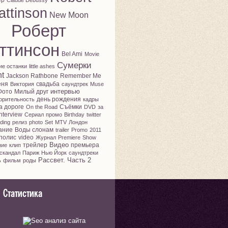
ер
Claude Debussy
attinson
New Moon
Роберт
ттинсон
Bel Ami
Movie
Сумерки
ие останки
little ashes
ht
Jackson Rathbone
Remember Me
еня
свадьба
Виктория
саундтрек
Muse
интервью
Фото
Милый друг
день рождения
орительность
кадры
а дороге
Съёмки
On the Road
DVD
за
nterview
Сериал
промо
Birthday
twitter
ding
релиз
photo
Set
MTV
Лондон
ание
Воды слонам
trailer
Promo
2011
полис
video
Журнал
Premiere
Show
Видео
трейлер
премьера
ние
клип
скандал
Париж
Нью Йорк
саундтреки
Рассвет. Часть 2
ь
фильм
роды
Статистика