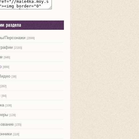
рии раздела
ры/Персонажи
[2699]
графии
[2193]
м
[946]
о
[899]
Видео
[38]
[282]
и
[84]
ка
[108]
леры
[128]
сование
[155]
онники
[118]