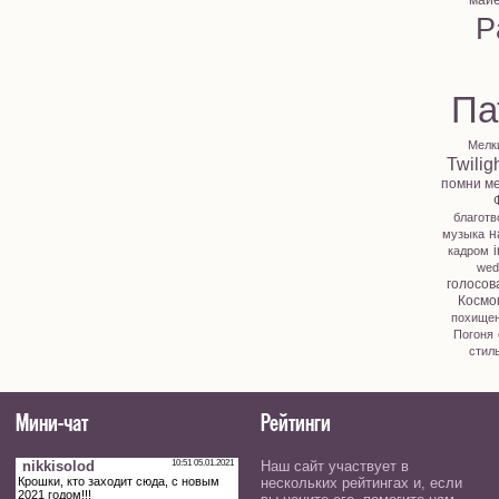
май
P
Па
Мелк
Twilig
помни м
благотв
н
музыка
i
кадром
wed
голосов
Космо
похище
Погоня
стил
Мини-чат
Рейтинги
Наш сайт участвует в
нескольких рейтингах и, если