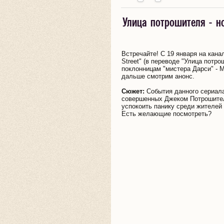
"Зильс-Мария"
саги" подала
"Зи
Роберт
фотосессия
Кристен в
новой
Ст
Фото Кристен,
Фото Кристен
Новые стиллы
Кристен
Бал
Грейс)
в Каннах
на развод
+ с
Паттинсон
Анны Кендрик
Нешвилле во
рекламе
съе
покидающей
на балу
"Бродяги"
покидает
Co
Первый
Полный
Фото из новой
Тиз
(23.05): фото
(Кр
прибывает в
для журнала
время съеок
парфюм
'Sa
Улица потрошителя - н
афтер пати
(внутри) и на
(Роберт
отель,
Ins
трейлер
трейлер
(неизвестной)
фи
Никки Рид на
+ видео
Келлан Латс и
Тизер Трейлер
Никки Ри
Ст
ник
Канны (15.05)
"Fast
клипа "Take
"Florabot
Sai
Met Gala 2014
вечеринке Met
Паттинсон)
направля
201
фильма
"Люди Икс:
фотосессии
"Жа
благотворительном
Эшли Грин на
"Неудержимых
подругам
ме
Роберт
Company"
С днём
Me to the
Сник Пик 6
Трейлер
Пе
Gala 2014
на бал M
Йор
"Карты к
Дни
Дакоты
зде
вечере "The
гонках
3" (Келлан
прогулке,
"Le
Паттинсон и
рождения,
South"
сезона
фильма
тр
Эшли Грин по
Эшли Грин на
Новое/старое
Gala 201
Новая
Но
звездам"
минувшего
Феннинг
(Эш
Kaleidoscope Ball -
"Carrera SOS
Латс)
Анджеле
40t
Кристен
ДЖУДИТ!
(февраль '14)
"Сестры
"Ночные
фи
Встречайте! С 19 января на кана
дороге из
мероприятии
фото Роберта
(05.05)
фотосес
фо
(Роберт
Рами Малек
будущего"
Кристен
Designing The
Rehydrate &
(08.04)
Ann
Стюарт все
Джекки"
движения
"Ч
Street" (в переводе "Улица потр
спортзала
"Most Powerful
и Кристен на
сестер
КС
Паттинсон)
на премьере
(БуБу Стюарт
Стюарт на
Sweet Side Of L.A."
Oakley Bentley
Fla
еще вместе
(Питер
(Дакота
нин
поклонницам "мистера Дарси" - 
(12.03)
Stylists
церемонии
Феннинг 
Све
своего нового
и Даниэль
съемках "Still
(10.04)
Race for
Ope
Фачинелли)
Феннинг)
(Но
дальше смотрим анонс.
Celebration"
отпечатков у
стилиста
сти
фильма "Need
Кадмор)
Alice" в Нью
Coachella" в
(28
Фи
(12.03)
театра
Саманты
ви
For Speed" в
Йорке (06.03)
рамках
Сюжет:
События данного сериала
Граумана
МакМилл
Лос
Коачелла
совершенных Джеком Потрошител
(03.11.11)
Анджелесе
(10.04)
успокоить панику среди жителей
(06.03)
Есть желающие посмотреть?