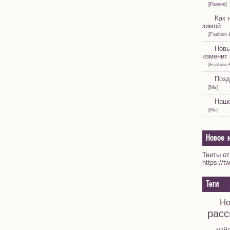
[
Разное
]
Как 
зимой
[
Fashion 
Новы
изменит 
[
Fashion 
Позд
[
Мы
]
Наше
[
Мы
]
Новое н
Твиты от
https://t
Теги
Но
расс