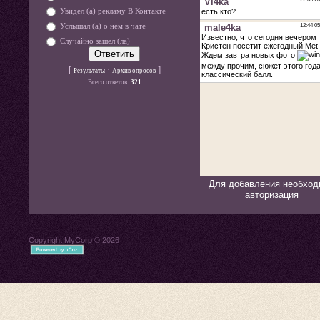
Увидел (а) рекламу В Контакте
Услышал (а) о нём в чате
Случайно зашел (ла)
[
·
]
Результаты
Архив опросов
Всего ответов:
321
Для добавления необход
авторизация
Copyright MyCorp © 2026