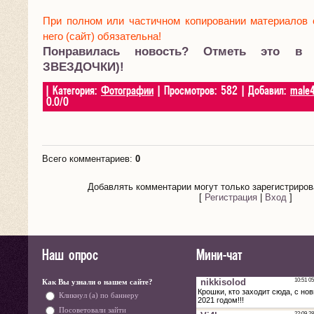
При полном или частичном копировании материалов 
него (сайт) обязательна!
Понравилась новость? Отметь это в
ЗВЕЗДОЧКИ)!
|
Категория
:
Фотографии
|
Просмотров
:
582
|
Добавил
:
male
0.0
/
0
Всего комментариев
:
0
Добавлять комментарии могут только зарегистриров
[
Регистрация
|
Вход
]
Наш опрос
Мини-чат
Как Вы узнали о нашем сайте?
Кликнул (а) по баннеру
Посоветовали зайти