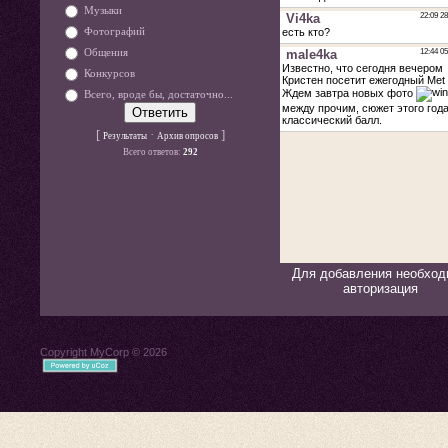
Музыки
Фотографий
Общения
Конкурсов
Всего, вроде бы, достаточно...
[
·
]
Результаты
Архив опросов
Всего ответов:
292
Для добавления необход
авторизация
Copyright MyCorp © 2026