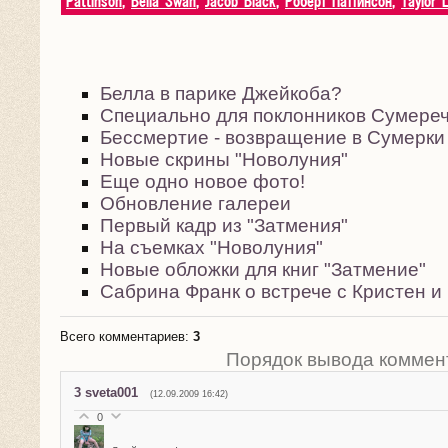
Pattinson
,
Bella Swan
,
Jacob Black
,
Роберт Паттинсон
,
Taylor 
Белла в парике Джейкоба?
Специально для поклонников Сумереч
Бессмертие - возвращение в Сумерки
Новые скрины "Новолуния"
Еще одно новое фото!
Обновление галереи
Первый кадр из "Затмения"
На съемках "Новолуния"
Новые обложки для книг "Затмение"
Сабрина Франк о встрече с Кристен и
Всего комментариев
:
3
Порядок вывода коммен
3
sveta001
(12.09.2009 16:42)
0