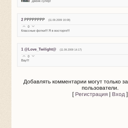
Джейк супер!
2
РРРРРРРР
(11.09.2009 16:08)
0
Классные фотки!!! Я в восторге!!!
1
@Love_Twilight@
(11.09.2009 14:17)
0
Вау!!!
Добавлять комментарии могут только з
пользователи.
[
Регистрация
|
Вход
]