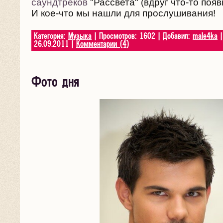
саундтреков
"Рассвета" (вдруг что-то появ
И кое-что мы нашли для прослушивания!
Категория:
Музыка
| Просмотров: 1602 | Добавил:
male4ka
|
26.09.2011
|
Комментарии (4)
Фото дня