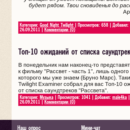
будет рядом. Твои сновиденья до ра
Ар
Категория:
Good Night Twilight
| Просмотров: 658 | Добавил:
26.09.2011
|
Комментарии (0)
Топ-10 ожиданий от списка саундтрек
В понедельник нам наконец-то представят
к фильму "Рассвет - часть 1", лишь одног
которого мы уже знаем (Бруно Марс). Так
Twilight Examiner собрал для вас Топ-10 
от списка саундтреков "Рассвета".
Категория:
Музыка
| Просмотров: 1041 | Добавил:
male4ka
|
26.09.2011
|
Комментарии (0)
Наш опрос
Мини-чат