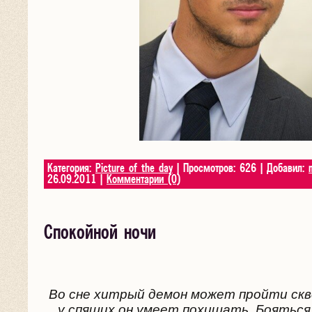
Категория:
Picture of the day
| Просмотров: 626 | Добавил:
26.09.2011
|
Комментарии (0)
Спокойной ночи
Во сне хитрый демон может пройти скв
у спящих он умеет похищать. Бояться 