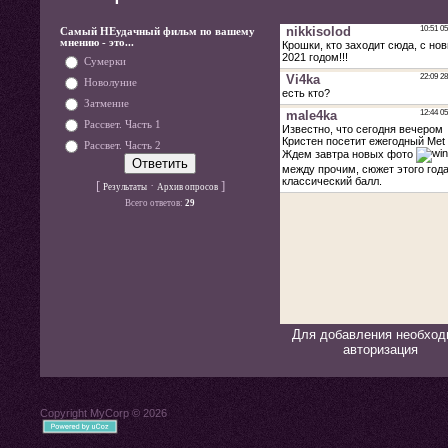
Самый НЕудачный фильм по вашему
мнению - это...
Сумерки
Новолуние
Затмение
Рассвет. Часть 1
Рассвет. Часть 2
[
·
]
Результаты
Архив опросов
Всего ответов:
29
Для добавления необход
авторизация
Copyright MyCorp © 2026