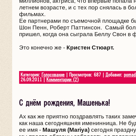
миллионов, актриса, что впервые попала н
летнем возрасте, и с тех пор снялась в бо
фильмах.
Ее партнерами по съемочной площадке б
Шон Пенн, Роберт Паттинсон. Самый бол
пришел, когда она сыграла Беллу Свон в 
Это конечно же -
Кристен Стюарт.
Категория:
Голосование
| Просмотров: 687 | Добавил:
pomad
26.09.2011
|
Комментарии (2)
С днём рождения, Машенька!
Ах как же приятно поздравлять таких зам
как наша сегодняшняя именинница. Не буд
ее имя -
Машуля (Mariya)
сегодня праздну