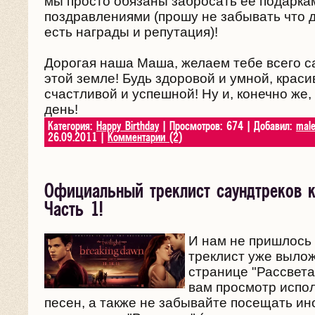
мы просто обязаны забросать ее подарка
поздравлениями (прошу не забывать что д
есть награды и репутация)!
Дорогая наша Маша, желаем тебе всего с
этой земле! Будь здоровой и умной, краси
счастливой и успешной! Ну и, конечно же,
день!
Категория:
Happy Birthday
| Просмотров: 674 | Добавил:
mal
26.09.2011
|
Комментарии (2)
Официальный треклист саундтреков к
Часть 1!
И нам не пришлось 
треклист уже выло
странице "Рассвета
вам просмотр испо
песен, а также не забывайте посещать ин