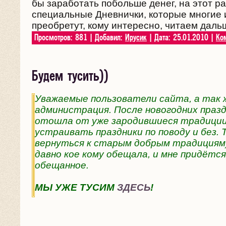
бы заработать побольше денег, на этот р
специальные Дневнички, которые многие и
преобретут, кому интересно, читаем даль
Просмотров: 881 | Добавил:
Ирусик
| Дата:
25.01.2010
|
Ко
Будем тусить))
Уважаемые пользователи сайта, а так 
администрация. После новогодних празд
отошла от уже зародившиеся традиции
устраивать праздники по поводу и без. 
вернуться к старым добрым традициям)
давно кое кому обещала, и мне придётс
обещанное.
МЫ УЖЕ ТУСИМ
ЗДЕСЬ
!