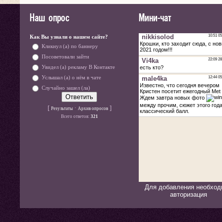
Наш опрос
Мини-чат
Как Вы узнали о нашем сайте?
Кликнул (а) по баннеру
Посоветовали зайти
Увидел (а) рекламу В Контакте
Услышал (а) о нём в чате
Случайно зашел (ла)
[
·
]
Результаты
Архив опросов
Всего ответов:
321
Для добавления необход
авторизация