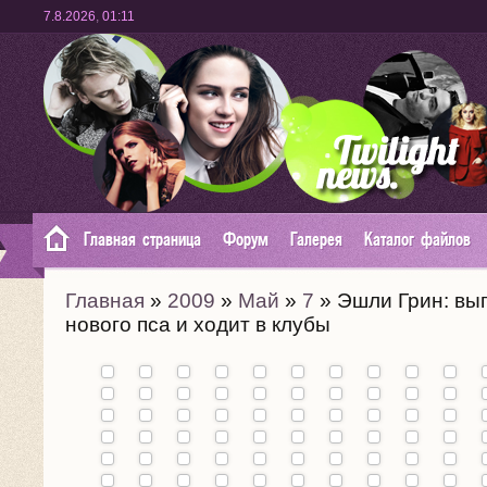
7.8.2026
,
01:11
Главная страница
Форум
Галерея
Каталог файлов
Главная
»
2009
»
Май
»
7
» Эшли Грин: выг
нового пса и ходит в клубы
Премьера
фильма
"Карты к
звездам"
Промо
в Каннах
фильма
(19.05):