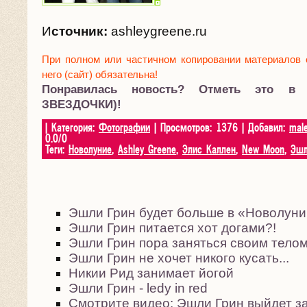
И
сточник:
ashleygreene.ru
При полном или частичном копировании материалов 
него (сайт) обязательна!
Понравилась новость? Отметь это в
ЗВЕЗДОЧКИ)!
|
Категория
:
Фотографии
|
Просмотров
:
1376
|
Добавил
:
mal
0.0
/
0
Теги
:
Новолуние
,
Ashley Greene
,
Элис Каллен
,
New Moon
,
Эшл
Эшли Грин будет больше в «Новолун
Эшли Грин питается хот догами?!
Эшли Грин пора заняться своим тело
Эшли Грин не хочет никого кусать...
Никии Рид занимает йогой
Эшли Грин - ledy in red
Смотрите видео: Эшли Грин выйдет з