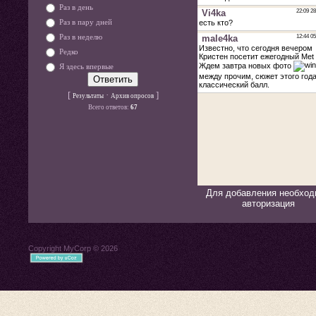
Раз в день
Раз в пару дней
Раз в неделю
Редко
Я здесь впервые
[
·
]
Результаты
Архив опросов
Всего ответов:
67
Для добавления необход
авторизация
Copyright MyCorp © 2026