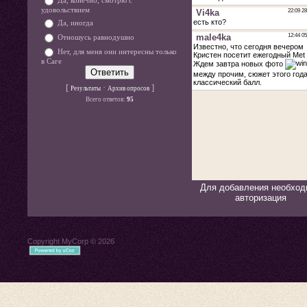
Да, конечно, смотрю с
удовольствием
Да, иногда
Отношусь равнодушно
Нет, для меня они интересны только
в Саге
[
·
]
Результаты
Архив опросов
Всего ответов:
95
Для добавления необход
авторизация
Copyright MyCorp © 2026