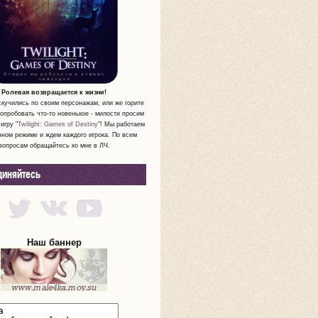
Ролевая возвращается к жизни!
скучились по своим персонажам, или же горите
опробовать что-то новенькое - милости просим
игру "
Twilight: Games of Destiny
"! Мы работаем
нном режиме и ждем каждого игрока. По всем
вопросам обращайтесь ко мне в ЛЧ.
диняйтесь
Наш баннер