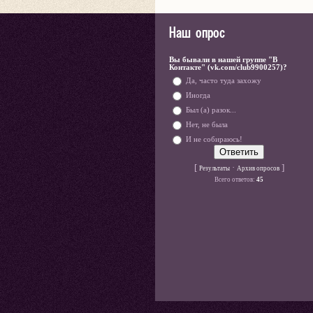
Наш опрос
Вы бывали в нашей группе "В
Контакте" (vk.com/club9900257)?
Да, часто туда захожу
Иногда
Был (а) разок...
Нет, не была
И не собираюсь!
[
·
]
Результаты
Архив опросов
Всего ответов:
45