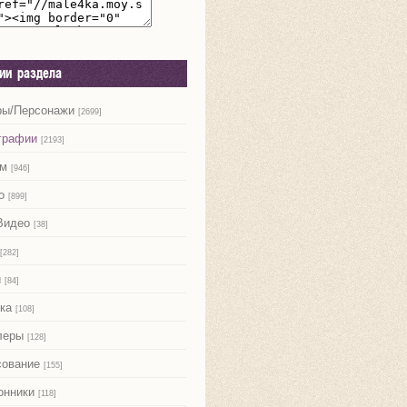
рии раздела
ры/Персонажи
[2699]
графии
[2193]
м
[946]
о
[899]
Видео
[38]
[282]
и
[84]
ка
[108]
леры
[128]
сование
[155]
онники
[118]