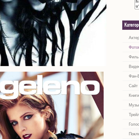
Катего
Акте
Фото
Филь
Виде
Фан-
Сайт
Книг
Музы
Трей
Голо
Покл