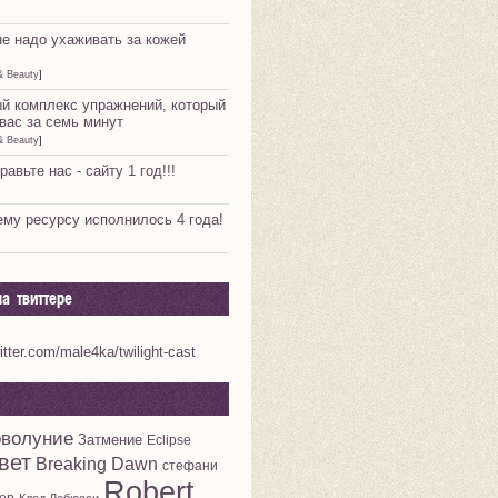
не надо ухаживать за кожей
& Beauty
]
й комплекс упражнений, который
вас за семь минут
& Beauty
]
равьте нас - сайту 1 год!!!
му ресурсу исполнилось 4 года!
а твиттере
witter.com/male4ka/twilight-cast
волуние
Затмение
Eclipse
вет
Breaking Dawn
стефани
Robert