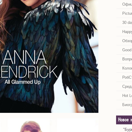
Офиц
Pictu
30 da
Happy
Обзо
Good 
Вопр
Коло
РобС
Сред
Hot L
Биог
Новое 
"Бур