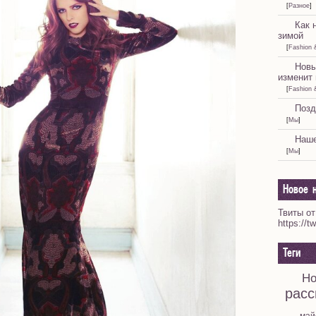
[
Разное
]
Как 
зимой
[
Fashion 
Новы
изменит 
[
Fashion 
Позд
[
Мы
]
Наше
[
Мы
]
Новое н
Твиты от
https://t
Теги
Но
расс