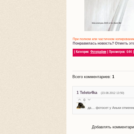
При полном или частичном копировании 
Понравилась новость? Отметь эт
|
Категория
:
Фотографии
|
Просмотров
:
644
Всего комментариев
:
1
1
Teleto4ka
(23.08.2012 13:50)
0
да.... фотосет у Аньки отменны
Добавлять комментарии