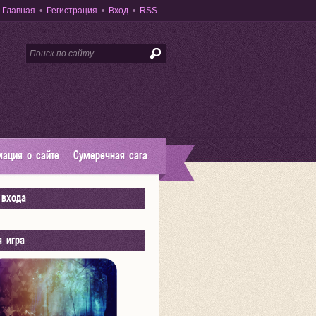
Главная
•
Регистрация
•
Вход
•
RSS
ация о сайте
Сумеречная сага
входа
я игра