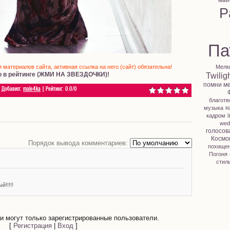
май
P
Па
Мелк
материалов сайта, активная ссылка на него (сайт) обязательна!
о в рейтинге (ЖМИ НА ЗВЕЗДОЧКИ)!
Twilig
помни м
|
Добавил
:
male4ka
|
Рейтинг
:
0.0
/
0
благотв
н
музыка
i
кадром
wed
голосов
Космо
Порядок вывода комментариев:
похище
Погоня
стил
й!!!!!
 могут только зарегистрированные пользователи.
[
Регистрация
|
Вход
]