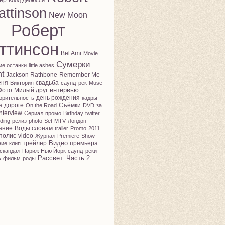
ер
Клод Дебюсси
attinson
New Moon
Роберт
ттинсон
Bel Ami
Movie
Сумерки
ие останки
little ashes
ht
Jackson Rathbone
Remember Me
еня
свадьба
Виктория
саундтрек
Muse
интервью
Фото
Милый друг
день рождения
орительность
кадры
а дороге
Съёмки
On the Road
DVD
за
nterview
Сериал
промо
Birthday
twitter
ding
релиз
photo
Set
MTV
Лондон
ание
Воды слонам
trailer
Promo
2011
полис
video
Журнал
Premiere
Show
Видео
трейлер
премьера
ние
клип
скандал
Париж
Нью Йорк
саундтреки
Рассвет. Часть 2
ь
фильм
роды