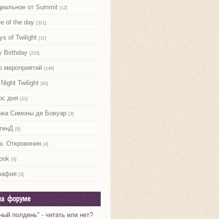
иальное от Summit
[12]
re of the day
[321]
ys of Twilight
[31]
 Birthday
[233]
р мероприятий
[149]
Night Twilight
[60]
ос дня
[21]
нка Симоны де Бовуар
[3]
тенД
[9]
а. Откровения
[4]
ook
[4]
рафия
[3]
на форуме
ный полдень" - читать или нет?