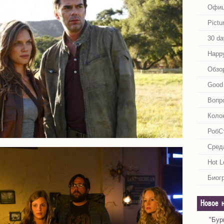
Офиц
Pictu
30 da
Happy
Обзо
Good 
Вопр
Коло
РобС
Сред
Hot L
Биог
Новое 
"Бур