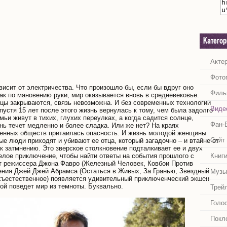
Катего
Акте
Фото
исит от электричества. Что произошло бы, если бы вдруг оно
Филь
ак по мановению руки, мир оказывается вновь в средневековье.
цы закрываются, связь невозможна. И без современных технологий
Виде
устя 15 лет после этого жизнь вернулась к тому, чем была задолго
и живут в тихих, глухих переулках, а когда садится солнце,
Фан-
нь течет медленно и более сладка. Или же нет? На краях
енных обществ притаилась опасность. И жизнь молодой женщины
Сайт
ые люди приходят и убивают ее отца, который загадочно – и втайне от
к затмнению. Это зверское столкновение подталкивает ее и двух
лое приключение, чтобы найти ответы на события прошлого с
Книг
т режиссера Джона Фавро (Железный Человек, Ковбои Против
ения Джей Джей Абрамса (Остаться в Живых, За Гранью, Звездный
Музы
рхъестественное) появляется удивительный приключенческий экшен-
ой поведет мир из темноты. Буквально.
Трей
Голо
Покл