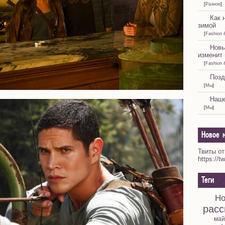
[
Разное
]
Как 
зимой
[
Fashion 
Новы
изменит 
[
Fashion 
Позд
[
Мы
]
Наше
[
Мы
]
Новое н
Твиты от
https://t
Теги
Но
расс
май