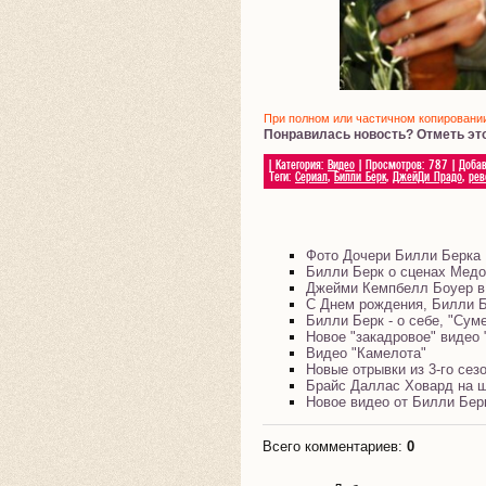
При полном или частичном копировании 
Понравилась новость? Отметь эт
|
Категория
:
Видео
|
Просмотров
:
787
|
Доба
Теги
:
Сериал
,
Билли Берк
,
ДжейДи Прадо
,
рев
Фото Дочери Билли Берка
Билли Берк о сценах Медо
Джейми Кемпбелл Боуер в
С Днем рождения, Билли Б
Билли Берк - о себе, "Сум
Новое "закадровое" видео 
Видео "Камелота"
Новые отрывки из 3-го се
Брайс Даллас Ховард на ш
Новое видео от Билли Бер
Всего комментариев
:
0