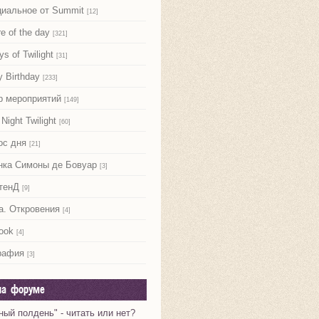
иальное от Summit
[12]
re of the day
[321]
ys of Twilight
[31]
 Birthday
[233]
р мероприятий
[149]
Night Twilight
[60]
ос дня
[21]
нка Симоны де Бовуар
[3]
тенД
[9]
а. Откровения
[4]
ook
[4]
рафия
[3]
на форуме
ный полдень" - читать или нет?