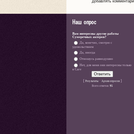
Добавлять комментарии
Наш опрос
Вам интересны другие работы
Сумеречных актеров?
Да, конечно, смотрю с
удовольствием
Да, иногда
Отношусь равнодушно
Нет, для меня они интересны только
в Саге
[
·
]
Результаты
Архив опросов
Всего ответов:
95