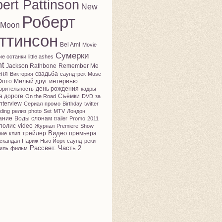
ert Pattinson
New
Роберт
Moon
ттинсон
Bel Ami
Movie
Сумерки
ие останки
little ashes
ht
Jackson Rathbone
Remember Me
еня
свадьба
Виктория
саундтрек
Muse
интервью
Фото
Милый друг
день рождения
орительность
кадры
а дороге
Съёмки
On the Road
DVD
за
nterview
Сериал
промо
Birthday
twitter
ding
релиз
photo
Set
MTV
Лондон
ание
Воды слонам
trailer
Promo
2011
полис
video
Журнал
Premiere
Show
Видео
трейлер
премьера
ние
клип
скандал
Париж
Нью Йорк
саундтреки
Рассвет. Часть 2
иль
фильм