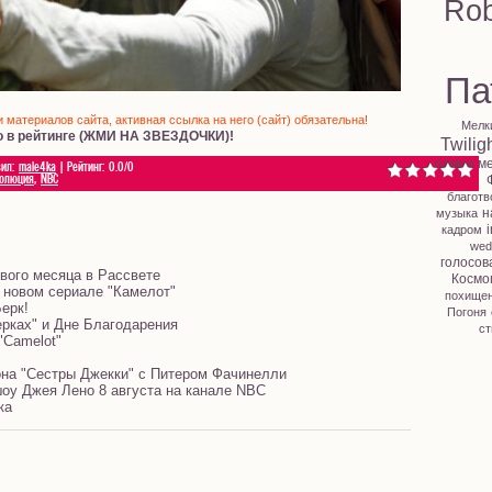
Rob
Па
материалов сайта, активная ссылка на него (сайт) обязательна!
Мелк
о в рейтинге (ЖМИ НА ЗВЕЗДОЧКИ)!
Twilig
помни м
вил
:
male4ka
|
Рейтинг
:
0.0
/
0
олюция
,
NBC
благотв
н
музыка
i
кадром
wed
голосов
вого месяца в Рассвете
Космо
 новом сериале "Камелот"
похище
ерк!
Погоня
ерках" и Дне Благодарения
ст
"Camelot"
зона "Сестры Джекки" с Питером Фачинелли
оу Джея Лено 8 августа на канале NBC
ка