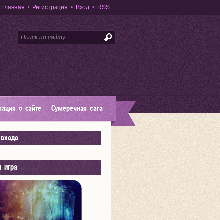
Главная
•
Регистрация
•
Вход
•
RSS
ация о сайте
Сумеречная сага
входа
я игра