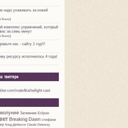
не надо ухаживать за кожей
& Beauty
]
й комплекс упражнений, который
вас за семь минут
& Beauty
]
равьте нас - сайту 1 год!!!
му ресурсу исполнилось 4 года!
а твиттере
witter.com/male4ka/twilight-cast
волуние
Затмение
Eclipse
вет
Breaking Dawn
стефани
ер
Клод Дебюсси
Claude Debussy