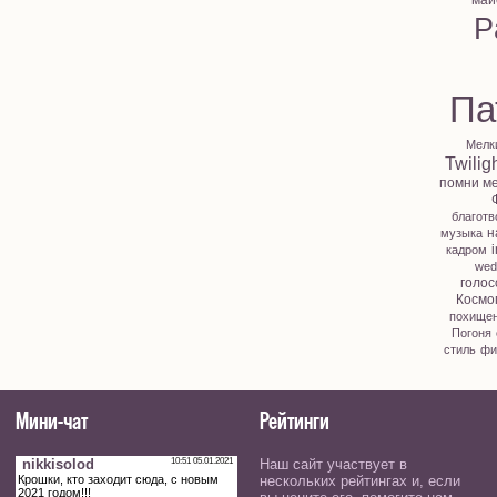
май
P
Па
Мелк
Twilig
помни м
благотв
н
музыка
i
кадром
wed
голос
Космо
похище
Погоня
стиль
фи
Мини-чат
Рейтинги
Наш сайт участвует в
нескольких рейтингах и, если