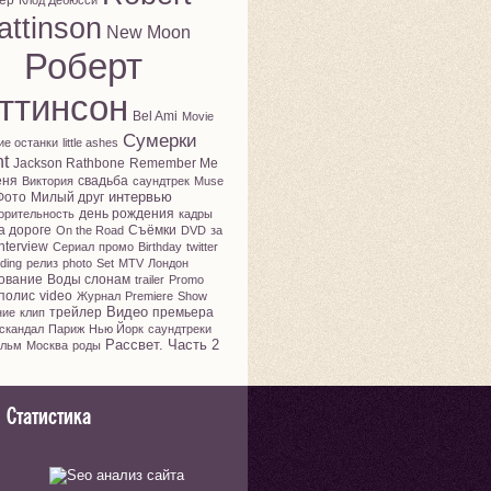
ер
Клод Дебюсси
attinson
New Moon
Роберт
ттинсон
Bel Ami
Movie
Сумерки
ие останки
little ashes
ht
Jackson Rathbone
Remember Me
еня
свадьба
Виктория
саундтрек
Muse
интервью
Фото
Милый друг
день рождения
орительность
кадры
а дороге
Съёмки
On the Road
DVD
за
nterview
Сериал
промо
Birthday
twitter
ding
релиз
photo
Set
MTV
Лондон
ование
Воды слонам
trailer
Promo
полис
video
Журнал
Premiere
Show
Видео
трейлер
премьера
ние
клип
скандал
Париж
Нью Йорк
саундтреки
Рассвет. Часть 2
льм
Москва
роды
Статистика