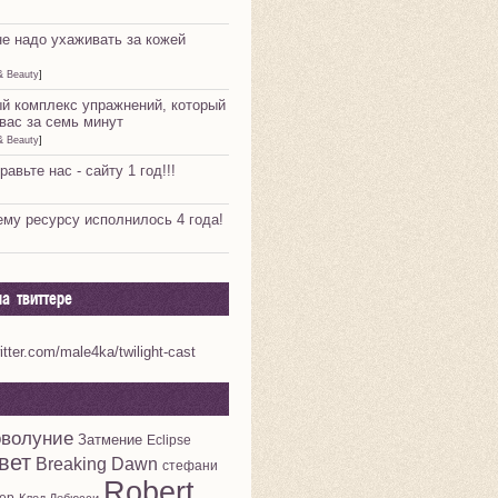
не надо ухаживать за кожей
& Beauty
]
й комплекс упражнений, который
вас за семь минут
& Beauty
]
равьте нас - сайту 1 год!!!
му ресурсу исполнилось 4 года!
а твиттере
witter.com/male4ka/twilight-cast
волуние
Затмение
Eclipse
вет
Breaking Dawn
стефани
Robert