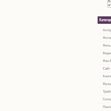
Катего
Акте
Фото
Филь
Виде
Фан-
Сайт
Книг
Музы
Трей
Голо
Покл