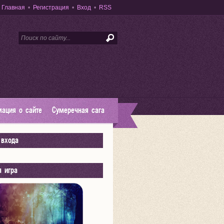
Главная
•
Регистрация
•
Вход
•
RSS
ация о сайте
Сумеречная сага
входа
я игра