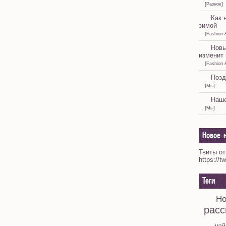
[
Разное
]
Как 
зимой
[
Fashion 
Новы
изменит 
[
Fashion 
Позд
[
Мы
]
Наше
[
Мы
]
Новое н
Твиты от
https://t
Теги
Но
расс