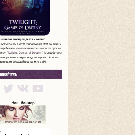
Ролевая возвращается к жизни!
скучились по своим персонажам, или же горите
опробовать что-то новенькое - милости просим
игру "
Twilight: Games of Destiny
"! Мы работаем
нном режиме и ждем каждого игрока. По всем
вопросам обращайтесь ко мне в ЛЧ.
диняйтесь
Наш баннер