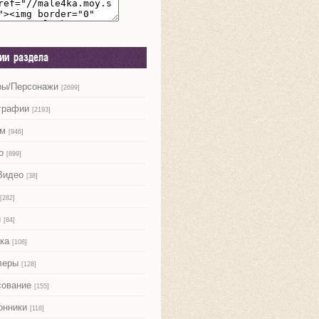
рии раздела
ры/Персонажи
[2699]
графии
[2193]
м
[946]
о
[899]
Видео
[38]
[282]
и
[84]
ка
[108]
леры
[128]
сование
[155]
онники
[118]