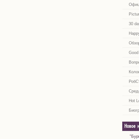
Офиц
Pictu
30 da
Happy
Обзо
Good 
Вопр
Коло
РобС
Сред
Hot L
Биог
Новое 
"Бур