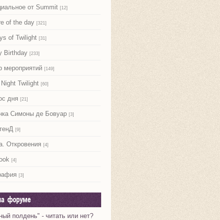
иальное от Summit
[12]
re of the day
[321]
ys of Twilight
[31]
 Birthday
[233]
р мероприятий
[149]
Night Twilight
[60]
ос дня
[21]
нка Симоны де Бовуар
[3]
тенД
[9]
а. Откровения
[4]
ook
[4]
рафия
[3]
на форуме
ный полдень" - читать или нет?