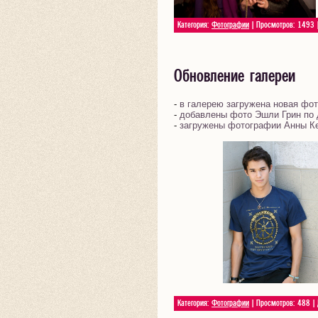
Категория:
Фотографии
| Просмотров: 1493 
Обновление галереи
-
в галерею загружена новая фо
-
добавлены фото Эшли Грин по до
-
загружены фотографии Анны Ке
Категория:
Фотографии
| Просмотров: 488 |