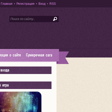
Главная
•
Регистрация
•
Вход
•
RSS
ация о сайте
Сумеречная сага
входа
я игра