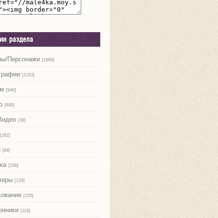
рии раздела
ры/Персонажи
[2699]
графии
[2193]
м
[946]
о
[899]
Видео
[38]
[282]
и
[84]
ка
[108]
леры
[128]
сование
[155]
онники
[118]