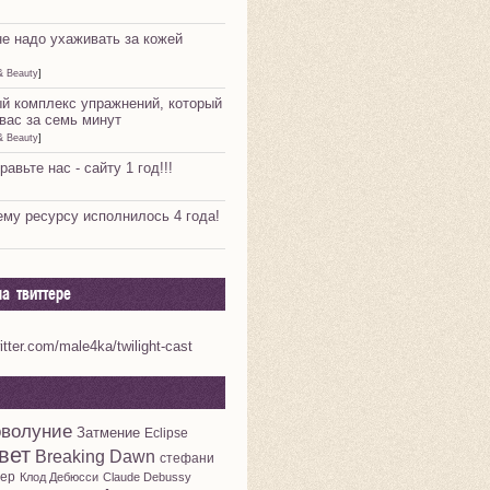
не надо ухаживать за кожей
& Beauty
]
й комплекс упражнений, который
вас за семь минут
& Beauty
]
равьте нас - сайту 1 год!!!
му ресурсу исполнилось 4 года!
а твиттере
witter.com/male4ka/twilight-cast
волуние
Затмение
Eclipse
вет
Breaking Dawn
стефани
ер
Клод Дебюсси
Claude Debussy