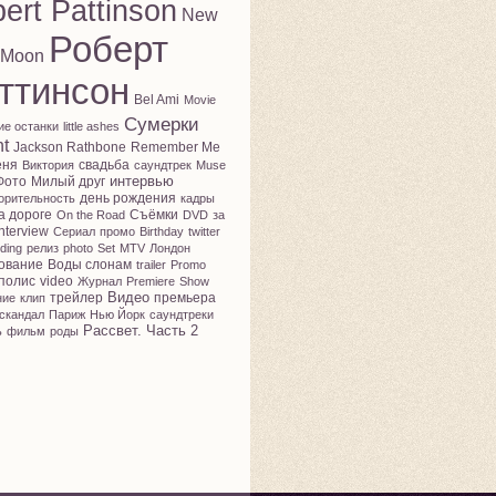
ert Pattinson
New
Роберт
Moon
ттинсон
Bel Ami
Movie
Сумерки
ие останки
little ashes
ht
Jackson Rathbone
Remember Me
еня
свадьба
Виктория
саундтрек
Muse
интервью
Фото
Милый друг
день рождения
орительность
кадры
а дороге
Съёмки
On the Road
DVD
за
nterview
Сериал
промо
Birthday
twitter
ding
релиз
photo
Set
MTV
Лондон
ование
Воды слонам
trailer
Promo
полис
video
Журнал
Premiere
Show
Видео
трейлер
премьера
ние
клип
скандал
Париж
Нью Йорк
саундтреки
Рассвет. Часть 2
ь
фильм
роды