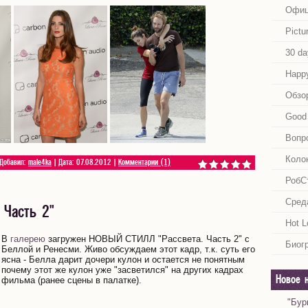
Офиц
Pictu
30 da
Happy
Обзо
Good 
Вопр
Коло
 Добавил:
male4ka
| Дата:
07.08.2012
|
Комментарии (1)
РобС
Сред
 Часть 2"
Hot L
В
галерею
загружен НОВЫЙ СТИЛЛ "Рассвета. Часть 2" с
Биог
Беллой и Ренесми. Живо обсуждаем этот кадр, т.к. суть его
ясна - Белла дарит дочери кулон и остается не понятным
почему этот же кулон уже "засветился" на других кадрах
Новое 
фильма (ранее сцены в палатке).
"Бур