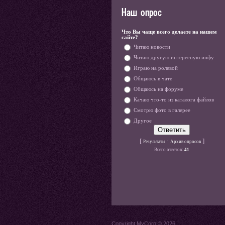
Наш опрос
Что Вы чаще всего делаете на нашем
сайте?
Читаю новости
Читаю другую интересную инфу
Играю на ролевой
Общаюсь в чате
Общаюсь на форуме
Качаю что-то из каталога файлов
Смотрю фото в галерее
Другое
[
·
]
Результаты
Архив опросов
Всего ответов:
41
Copyright MyCorp © 2026