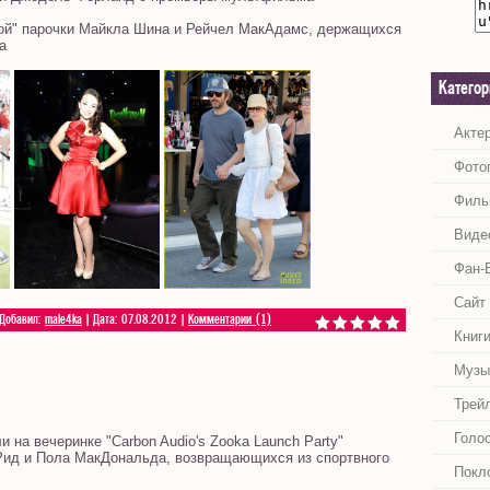
ой" парочки Майкла Шина и Рейчел МакАдамс, держащихся
а
Катего
Акте
Фото
Филь
Виде
Фан-
Сайт
 Добавил:
male4ka
| Дата:
07.08.2012
|
Комментарии (1)
Книг
Музы
Трей
Голо
 на вечеринке "Carbon Audio's Zooka Launch Party"
Рид и Пола МакДональда, возвращающихся из спортвного
Покл