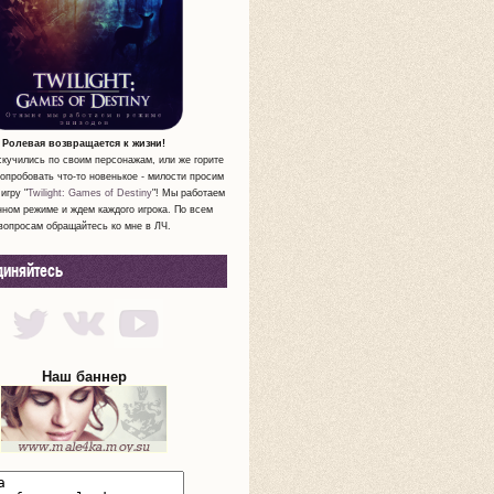
Ролевая возвращается к жизни!
скучились по своим персонажам, или же горите
опробовать что-то новенькое - милости просим
игру "
Twilight: Games of Destiny
"! Мы работаем
нном режиме и ждем каждого игрока. По всем
вопросам обращайтесь ко мне в ЛЧ.
диняйтесь
Наш баннер