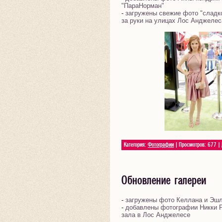
"ПараНорман"
-
загружены свежие фото "сладк
за руки на улицах Лос Анджелес
Категория:
Фотографии
| Просмотров: 677 |
Обновление галереи
-
загружены фото Келлана и Эшли
-
добавлены фотографии Никки 
зала в Лос Анджелесе