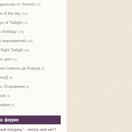
иальное от Summit
[12]
re of the day
[321]
ys of Twilight
[31]
 Birthday
[233]
р мероприятий
[149]
Night Twilight
[60]
ос дня
[21]
нка Симоны де Бовуар
[3]
тенД
[9]
а. Откровения
[4]
ook
[4]
рафия
[3]
на форуме
ный полдень" - читать или нет?