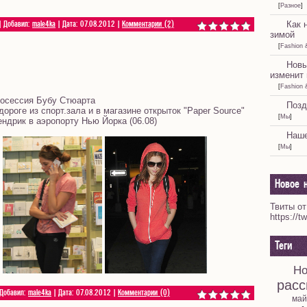
[
Разное
]
Как 
| Добавил:
male4ka
| Дата:
07.08.2012
|
Комментарии (2)
зимой
[
Fashion 
Новы
изменит 
[
Fashion 
тосессия Бубу Стюарта
Позд
роге из спорт.зала и в магазине открыток "Paper Source"
[
Мы
]
ндрик в аэропорту Нью Йорка (06.08)
Наше
[
Мы
]
Новое н
Твиты от
https://t
Теги
Но
расс
 Добавил:
male4ka
| Дата:
07.08.2012
|
Комментарии (0)
май