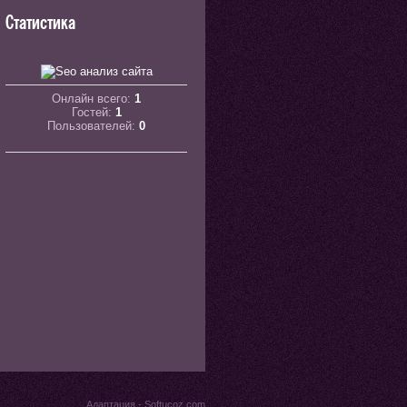
Статистика
Онлайн всего:
1
Гостей:
1
Пользователей:
0
Адаптация -
Softucoz.com