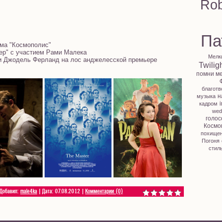
Rob
Па
ма "Космополис"
ер" с участием Рами Малека
Мелк
 Джодель Ферланд на лос анджелесской премьере
Twilig
помни м
благотв
н
музыка
i
кадром
wed
голос
Космо
похище
Погоня
стил
 Добавил:
male4ka
| Дата:
07.08.2012
|
Комментарии (0)