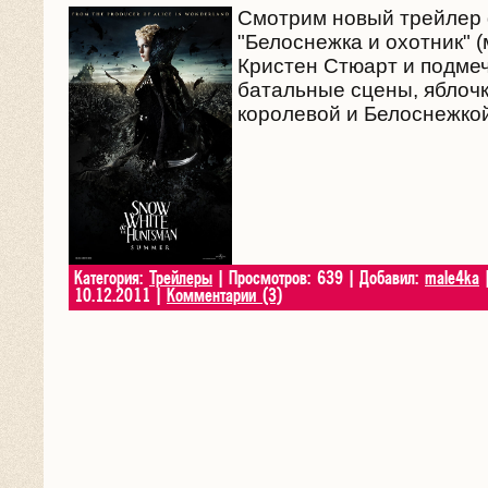
Смотрим новый трейлер
"Белоснежка и охотник" (
Кристен Стюарт и подме
батальные сцены, яблочк
королевой и Белоснежкой.
Категория:
Трейлеры
| Просмотров: 639 | Добавил:
male4ka
|
10.12.2011
|
Комментарии (3)