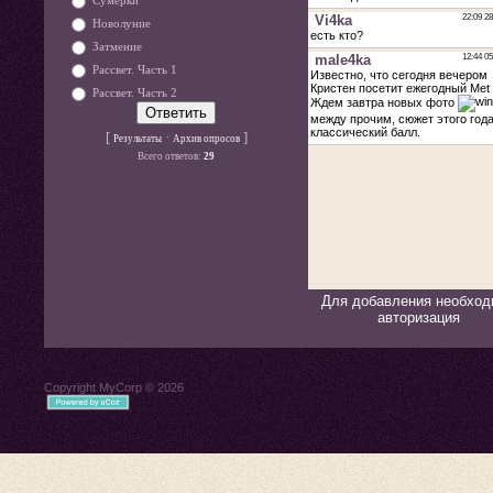
Сумерки
Новолуние
Затмение
Рассвет. Часть 1
Рассвет. Часть 2
[
·
]
Результаты
Архив опросов
Всего ответов:
29
Для добавления необход
авторизация
Copyright MyCorp © 2026