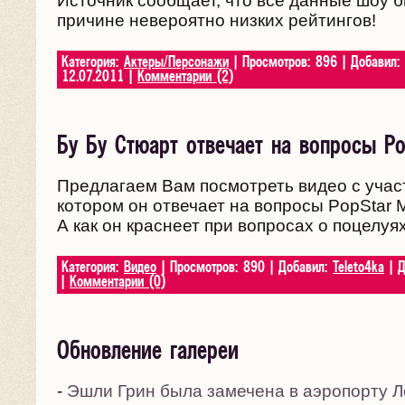
Источник сообщает, что все данные шоу 
причине невероятно низких рейтингов!
Категория:
Актеры/Персонажи
| Просмотров: 896 | Добавил:
12.07.2011
|
Комментарии (2)
Бу Бу Стюарт отвечает на вопросы Po
Предлагаем Вам посмотреть видео с участ
котором он отвечает на вопросы PopStar 
А как он краснеет при вопросах о поцелуя
Категория:
Видео
| Просмотров: 890 | Добавил:
Teleto4ka
| Д
|
Комментарии (0)
Обновление галереи
-
Эшли Грин была замечена в аэропорту 