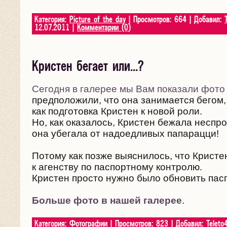
Категория:
Picture of the day
| Просмотров: 664 | Добавил:
12.07.2011
|
Комментарии (0)
Кристен бегает или...?
Сегодня в галерее мы Вам показали фото
предположили, что она занимается бегом, 
как подготовка Кристен к новой роли.
Но, как оказалось, Кристен бежала неспро
она убегала от надоедливых папарацци!
Потому как позже выяснилось, что Крист
к агенству по паспортному контролю.
Кристен просто нужно было обновить пас
Больше фото в нашей галерее
.
Категория:
Фотографии
| Просмотров: 823 | Добавил:
Teleto