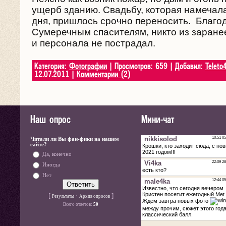
ущерб зданию. Свадьбу, которая намечала
дня, пришлось срочно переносить. Благо
Сумеречным спасителям, никто из заране
и персонала не пострадал.
Категория:
Фотографии
| Просмотров: 659 | Добавил:
Teleto
12.07.2011
|
Комментарии (2)
Наш опрос
Мини-чат
Читали ли Вы фан-фики на нашем
сайте?
Да, конечно
Иногда
Нет
[
·
]
Результаты
Архив опросов
Всего ответов:
50