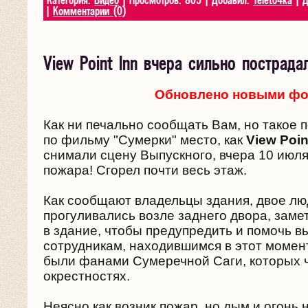
Категория:
Видео
| Просмотров: 805 | Добавил:
Teleto4ka
| Д
|
Комментарии (0)
View Point Inn вчера сильно пострада
Обновлено новыми фо
Как ни печально сообщать Вам, но такое
по фильму "Сумерки" место, как
View Poin
снимали сцену Выпускного, вчера 10 июля
пожара! Сгорел почти весь этаж.
Как сообщают владельцы здания, двое лю
прогуливались возле заднего двора, заме
в здание, чтобы предупредить и помочь 
сотрудникам, находившимся в этот момент
были фанами Сумеречной Саги, которых 
окрестностях.
Неясно как возник пожар, но дым и огонь