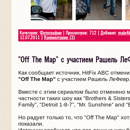
Категория:
Фотографии
| Просмотров: 712 | Добавил:
male4
12.07.2011
|
Комментарии (3)
"Off The Map" с участием Рашель Ле
Как сообщает источник, HitFix ABC отмен
"Off The Map"
с участием Рашель ЛеФевр
Вместе с этим сериалом было отменено мн
частности таких шоу как "Brothers & Sisters”
Family”, "Detroit 1-8-7”, "Mr. Sunshine” and "
Но радует только то, что "Off The Map" хо
показали.