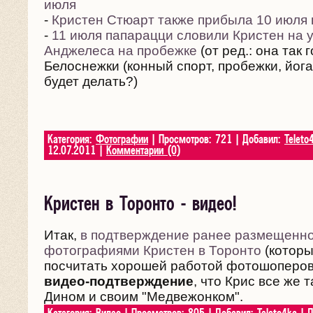
июля
-
Кристен Стюарт также прибыла 10 июля 
-
11 июля папарацци словили Кристен на 
Анджелеса на пробежке
(от ред.: она так 
Белоснежки (конный спорт, пробежки, йога
будет делать?)
Категория:
Фотографии
| Просмотров: 721 | Добавил:
Teleto
12.07.2011
|
Комментарии (0)
Кристен в Торонто - видео!
Итак,
в подтверждение ранее размещенн
фотографиями Кристен в Торонто
(которы
посчитать хорошей работой фотошоперов
видео-подтверждение
, что Крис все же 
Дином и своим "Медвежонком".