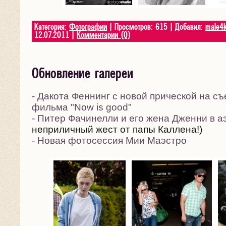
Категория:
Фотографии
| Просмотров: 615 | Добавил:
male4
12.07.2011
|
Комментарии (0)
Обновление галереи
- Дакота Феннинг с новой прической на съ
фильма "Now is good"
- Питер Фачинелли и его жена Дженни в а
неприличный жест от папы Каллена!)
- Новая фотосессия Мии Маэстро