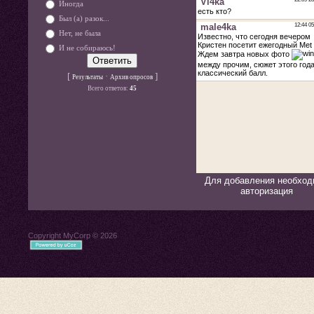
Иногда
Был (а) разок...
Нет, не была
И не собираюсь!
[
·
]
Результаты
Архив опросов
Всего ответов:
45
Для добавления необход
авторизация
Copyright MyCorp © 2026