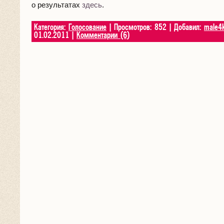
о результатах
здесь
.
Категория:
Голосование
| Просмотров: 852 | Добавил:
male4
01.02.2011
|
Комментарии (6)