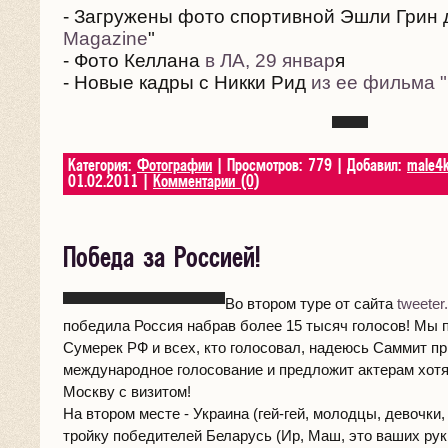
- Загружены фото спортивной Эшли Грин 
Magazine
"
- Фото Келлана
в ЛА, 29 январ
я
- Новые кадры с Никки Рид
из ее фильма "C
Категория:
Фотографии
| Просмотров: 779 | Добавил:
male4
01.02.2011
|
Комментарии (0)
Победа за Россией!
Во втором туре от сайта
tweeter
победила Россия набрав более 15 тысяч голосов! Мы 
Сумерек РФ и всех, кто голосовал, надеюсь Саммит пр
международное голосование и предложит актерам хотя
Москву с визитом!
На втором месте - Украина (гей-гей, молодцы, девочки, 
тройку победителей Беларусь (Ир, Маш, это ваших рук