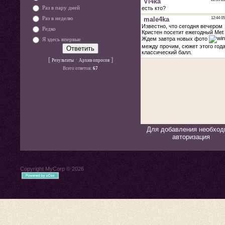
Раз в пару дней
Раз в неделю
Редко
Я здесь впервые
[
·
]
Результаты
Архив опросов
Всего ответов:
67
Для добавления необход
авторизация
Copyright MyCorp © 2026