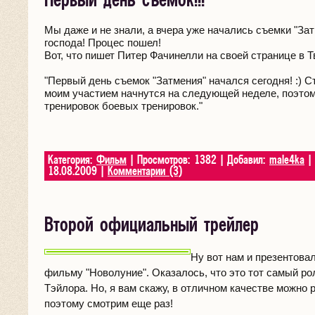
Первый день съемок!!!
Мы даже и не знали, а вчера уже начались съемки "За
господа! Процес пошел!
Вот, что пишет Питер Фачинелли на своей странице в Т
"Первый день съемок "Затмения" начался сегодня! :) 
моим участием начнутся на следующей неделе, поэтом
тренировок боевых тренировок."
Категория:
Фильм
| Просмотров: 1382 | Добавил:
male4ka
| 
18.08.2009
|
Комментарии (3)
Второй официальный трейлер
Ну вот нам и презентовал
фильму "Новолуние". Оказалось, что это тот самый р
Тэйлора. Но, я вам скажу, в отличном качестве можно 
поэтому смотрим еще раз!